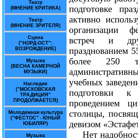
Театр
подготовке пра
(МНЕНИЕ КРИТИКА)
активно исполь
Театр
(МНЕНИЕ ЗРИТЕЛЯ)
организации фе
Сцена
встреч и дру
("НОРД-ОСТ":
празднованием 5
ВОЗРОЖДЕНИЕ)
более 250 
Музыка
(ВЕСНА КАМЕРНОЙ
административны
МУЗЫКИ)
учебных заведен
Наследие
("МОСКОВСКАЯ
подготовки к
ТРАДИЦИЯ"
ПРОДОЛЖАЕТСЯ)
проведением ци
столицы, посвящ
Молодежная культура
("ФЕСТОС" - ЮНЫЙ
девизом «Эстафе
ЮБИЛЯР)
Нет надобности 
Музыка