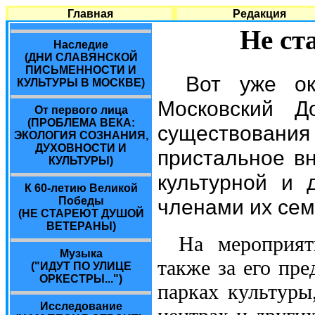
Главная
Редакция
Не ст
Наследие
(ДНИ СЛАВЯНСКОЙ
ПИСЬМЕННОСТИ И
Вот уже ок
КУЛЬТУРЫ В МОСКВЕ)
Московский Д
От первого лица
(ПРОБЛЕМА ВЕКА:
существован
ЭКОЛОГИЯ СОЗНАНИЯ,
ДУХОВНОСТИ И
пристальное в
КУЛЬТУРЫ)
культурной и 
К 60-летию Великой
Победы
членами их сем
(НЕ СТАРЕЮТ ДУШОЙ
ВЕТЕРАНЫ)
На мероприят
Музыка
также за его пре
("ИДУТ ПО УЛИЦЕ
ОРКЕСТРЫ...")
парках культуры
Исследование