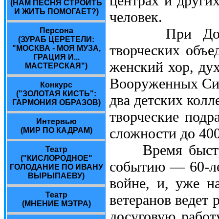
центрах и други
(НАМ ПЕСНЯ СТРОИТЬ
И ЖИТЬ ПОМОГАЕТ?)
человек.
При Доме ве
Персона
(ЗУРАБ ЦЕРЕТЕЛИ:
творческих объе
"МОСКВА - МОЯ МУЗА,
ГРАЦИЯ И...
женский хор, дух
МАСТЕРСКАЯ")
Вооруженных Сил
Конкурс
("ЗОЛОТАЯ КИСТЬ":
два детских колл
ГАРМОНИЯ ОБРАЗОВ)
творческие подр
Интервью
сложности до 400
(МИР ПО КАДРАМ)
Время быстро 
Театр
("КИСЛОРОДНОЕ"
событию — 60-л
ГОЛОДАНИЕ ПО ИВАНУ
ВЫРЫПАЕВУ)
войне, и, уже н
Театр
ветеранов ведет
(МНЕНИЕ МЭТРА)
досуговую работ