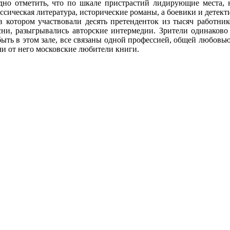
адно отметить, что по шкале пристрастий лидирующие места, 
ссическая литература, исторические романы, а боевики и детек
тором участвовали десять претенденток из тысяч работнико
сни, разыгрывались авторские интермедии. Зрители одинаково
быть в этом зале, все связаны одной профессией, общей любовь
и от него московские любители книги.