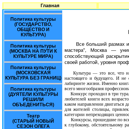
Главная
Политика культуры
(ГОСУДАРСТВО,
ОБЩЕСТВО И
КУЛЬТУРА)
Все больший размах и
Политика культуры
мастера", Москва — уник
(МОСКВА НА ПУТИ К
способствующий раскрытию 
КУЛЬТУРЕ МИРА)
своей работой, уровня про
Политика культуры
(МОСКОВСКАЯ
Культура — это все, что 
КУЛЬТУРА БЕЗ ГРАНИЦ)
настоящего и будущего. И не 
лабиринте жизни. Именно книга
всего многообразия профессион
Политика культуры
Конкурс проходил в три тура, 
(ДУЯТЕЛИ КУЛЬТУРЫ
любителей книги всех возрасто
РЕШИЛИ
каком направлении двигаться да
ОБЪЕДЕНИТЬСЯ)
для жителей столицы, привлек
категории непреходящих ценнос
Театр
Конкурсы, прошедшие по всей 
(СТАРЫЙ НОВЫЙ
к глубокому, обстоятельному р
СЕЗОН ОЛЕГА