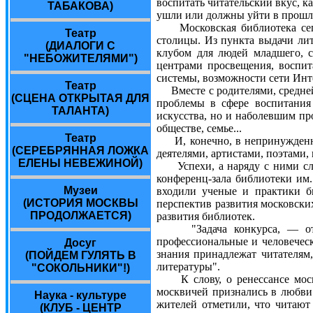
воспитать читательский вкус, 
ТАБАКОВА)
ушли или должны уйти в прошл
Московская библиотека сегодн
Театр
столицы. Из пункта выдачи ли
(ДИАЛОГИ С
клубом для людей младшего, с
"НЕБОЖИТЕЛЯМИ")
центрами просвещения, воспи
системы, возможности сети Инт
Театр
Вместе с родителями, средней
(СЦЕНА ОТКРЫТАЯ ДЛЯ
проблемы в сфере воспитания
ТАЛАНТА)
искусства, но и наболевшим пр
обществе, семье...
Театр
И, конечно, в непринужденной
(СЕРЕБРЯННАЯ ЛОЖКА
деятелями, артистами, поэтами,
ЕЛЕНЫ НЕВЕЖИНОЙ)
Успехи, а наряду с ними слож
конференц-зала библиотеки им.
Музеи
входили ученые и практики би
(ИСТОРИЯ МОСКВЫ
перспектив развития московски
ПРОДОЛЖАЕТСЯ)
развития библиотек.
"Задача конкурса, — отмет
профессиональные и человеческ
Досуг
знания принадлежат читателям
(ПОЙДЕМ ГУЛЯТЬ В
литературы".
"СОКОЛЬНИКИ"!)
К слову, о ренессансе москов
москвичей признались в любви
Наука - культуре
жителей отметили, что читают
(КЛУБ - ЦЕНТР