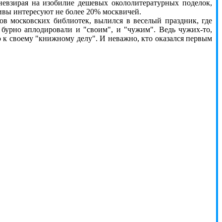
невзирая на изобилие дешевых окололитературных поделок,
тивы интересуют не более 20% москвичей.
в московских библиотек, вылился в веселый праздник, где
 бурно аплодировали и "своим", и "чужим". Ведь чужих-то,
ю к своему "книжному делу". И неважно, кто оказался первым