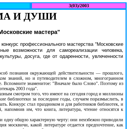
3(03)/2003
МА И ДУШИ
"Московские мастера"
 конкурс профессионального мастерства "Московские
ные возможности для самореализации человека,
ультуры, досуга, где от одаренности, увлеченности
пособ познания окружающей действительности — прошлого,
иком знаний, но и путеводителем в сложном, многогранном
е. Вспомните знаменитое: "Вначале было Слово". Поэтому из
текарь 2003 года".
азным смотром того, что имеют на сегодня город и миллионы
ие библиотеки за последние годы, случаем поразмыслить, в
ать. Конкурс стал праздником и для работников библиотек, и
 напомнив им, что книга, литература, чтение относятся к
и одну общую характерную черту: они неизбежно приводили
дня москвичи, какой литературе отдается предпочтение, как