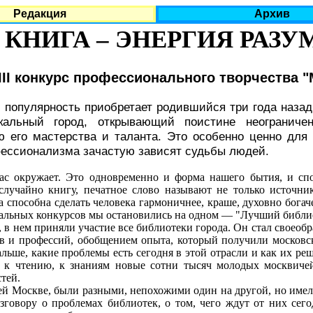
Редакция
Архив
КНИГА – ЭНЕРГИЯ РАЗУ
III конкурс профессионального творчества 
 популярность приобретает родившийся три года назад
альный город, открывающий поистине неограничен
его мастерства и таланта. Это особенно ценно для к
фессионализма зачастую зависят судьбы людей.
нас окружает. Это одновременно и форма нашего бытия, и с
случайно книгу, печатное слово называют не только источн
 способна сделать человека гармоничнее, краше, духовно богач
альных конкурсов мы остановились на одном — "Лучший библио
в нем приняли участие все библиотеки города. Он стал своеобр
в и профессий, обобщением опыта, который получили московск
льше, какие проблемы есть сегодня в этой отрасли и как их реш
 к чтению, к знаниям новые сотни тысяч молодых москвичей,
тей.
Москве, были разными, непохожими один на другой, но имел
азговору о проблемах библиотек, о том, чего ждут от них сего