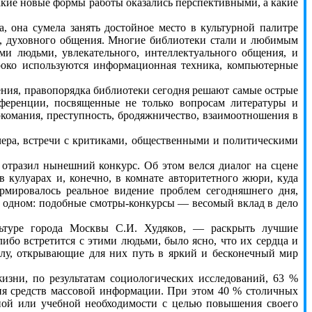
какие новые формы работы оказались перспективными, а какие
она сумела занять достойное место в культурной палитре
и, духовного общения. Многие библиотеки стали и любимым
ми людьми, увлекательного, интеллектуального общения, и
роко используются информационная техника, компьютерные
ния, правопорядка библиотеки сегодня решают самые острые
нференции, посвященные не только вопросам литературы и
ркомания, преступность, бродяжничество, взаимоотношения в
ера, встречи с критиками, общественными и политическими
тразил нынешний конкурс. Об этом велся диалог на сцене
в кулуарах и, конечно, в комнате авторитетного жюри, куда
рмировалось реальное видение проблем сегодняшнего дня,
 в одном: подобные смотры-конкурсы — весомый вклад в дело
туре города Москвы С.И. Худяков, — раскрыть лучшие
либо встретится с этими людьми, было ясно, что их сердца и
елу, открывающие для них путь в яркий и бесконечный мир
зни, по результатам социологических исследований, 63 %
ия средств массовой информации. При этом 40 % столичных
ьной или учебной необходимости с целью повышения своего