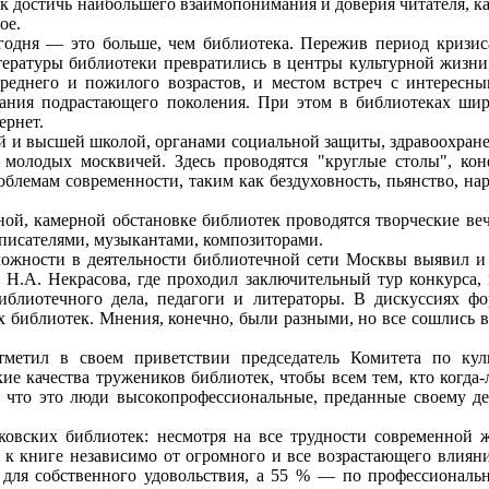
как достичь наибольшего взаимопонимания и доверия читателя, 
ое.
я — это больше, чем библиотека. Пережив период кризиса, 
тературы библиотеки превратились в центры культурной жизн
реднего и пожилого возрастов, и местом встреч с интересны
тания подрастающего поколения. При этом в библиотеках ши
ернет.
 и высшей школой, органами социальной защиты, здравоохране
 молодых москвичей. Здесь проводятся "круглые столы", ко
облемам современности, таким как бездуховность, пьянство, на
, камерной обстановке библиотек проводятся творческие веч
 писателями, музыкантами, композиторами.
ности в деятельности библиотечной сети Москвы выявил и о
 Н.А. Некрасова, где проходил заключительный тур конкурса, 
блиотечного дела, педагоги и литераторы. В дискуссиях фо
х библиотек. Мнения, конечно, были разными, но все сошлись
ил в своем приветствии председатель Комитета по куль
ие качества тружеников библиотек, чтобы всем тем, кто когда-
, что это люди высокопрофессиональные, преданные своему д
ских библиотек: несмотря на все трудности современной жи
 к книге независимо от огромного и все возрастающего влиян
 для собственного удовольствия, а 55 % — по профессионал