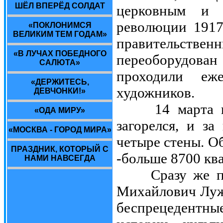
ШЁЛ ВПЕРЁД СОЛДАТ
церковным и г
революции 1917
«ПОКЛОНИМСЯ
ВЕЛИКИМ ТЕМ ГОДАМ»
правительст
«В ЛУЧАХ ПОБЕДНОГО
переоборудован
САЛЮТА»
проходили еж
«ДЕРЖИТЕСЬ,
художников.
ДЕВЧОНКИ!»
14 марта про
«ОДА МИРУ»
загорелся, и за
«МОСКВА - ГОРОД МИРА»
четыре стены. О
ПРАЗДНИК, КОТОРЫЙ С
-больше 8700 кв
НАМИ НАВСЕГДА
Сразу же пос
Михайлович Лужк
беспрецедентны