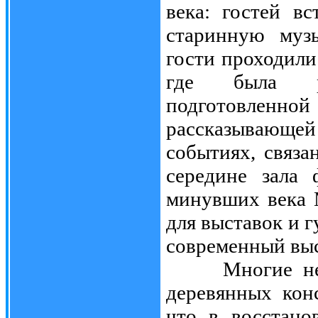
века: гостей в
старинную муз
гости проходили
где была ра
подготовленно
рассказывающе
событиях, связа
середине зала 
минувших века М
для выставок и г
современный выс
Многие не мо
деревянных конс
что в восстано