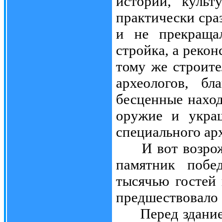
истории, культ
практически сра
и не прекраща
стройка, а реко
тому же строите
археологов, б
бесценные наход
оружие и украш
специального ар
И вот возрожд
памятник побе
тысячью гостей
предшествовало е
Перед зданием