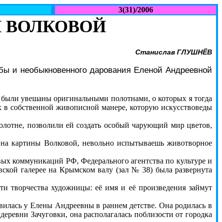
3(31)/2006
 ВОЛКОВОЙ
Станислав ГЛУШНЁВ
ьбы и необыкновенного дарования Еленой Андреевной
 были увешаны оригинальными полотнами, о которых я тогда
их в собственной живописной манере, которую искусствоведы
отне, позволили ей создать особый чарующий мир цветов,
 на картины Волковой, невольно испытываешь животворное
ых коммуникаций РФ, Федерального агентства по культуре и
вской галерее на Крымском валу (зал № 38) была развернута
 творчества художницы: её имя и её произведения займут
илась у Елены Андреевны в раннем детстве. Она родилась в
деревни Зачуговки, она располагалась поблизости от городка