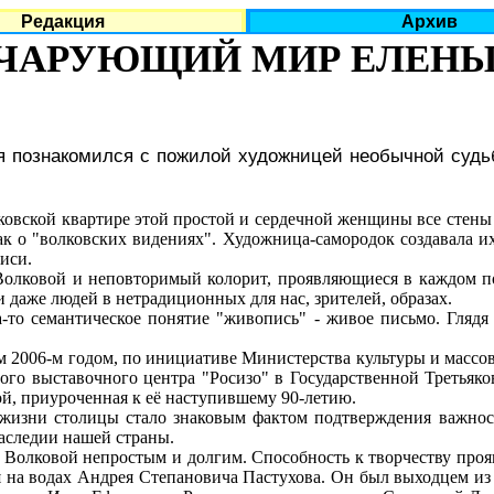
Редакция
Архив
ЧАРУЮЩИЙ МИР ЕЛЕНЫ
 я познакомился с пожилой художницей необычной суд
овской квартире этой простой и сердечной женщины все стены
ак о "волковских видениях". Художница-самородок создавала 
иси.
ковой и неповторимый колорит, проявляющиеся в каждом пол
и даже людей в нетрадиционных для нас, зрителей, образах.
о семантическое понятие "живопись" - живое письмо. Глядя
2006-м годом, по инициативе Министерства культуры и массов
ого выставочного центра "Росизо" в Государственной Третьяко
й, приуроченная к её наступившему 90-летию.
зни столицы стало знаковым фактом подтверждения важности
наследии нашей страны.
олковой непростым и долгим. Способность к творчеству прояв
я на водах Андрея Степановича Пастухова. Он был выходцем из 