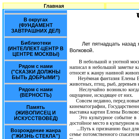
Главная
В округах
(ФУНДАМЕНТ
ЗАВТРАШНИХ ДЕЛ)
Библиотеки
Лет пятнадцать назад
(ИНТЕЛЛЕКТ-ЦЕНТР В
Волковой.
ЦЕНТРЕ МОСКВЫ)
В небольшой и уютной моск
Рядом с нами
написал в небольшой заметке к
("СКАЗКИ ДОЛЖНЫ
относят к жанру наивной живоп
БЫТЬ ДОБРЫМИ")
Неуёмная фантазия Елены Вол
животных, птиц, рыб, деревьев 
Рядом с нами
Неслучайно возникло когда-т
(ВЕРНОСТЬ)
ощущение, исходящее от них.
Совсем недавно, перед новым 
кинематографии, Государственн
Память
выставка картин Елены Волково
(ЖИВОПИСЕЦ И
Это культурное событие в жи
ИСКУССТВОВЕД)
достойное место в культурном 
...Путь к признанию был для В
Возрождение жанра
семье потомственного спасател
("ЖИЗНЬ СТЕКЛА")