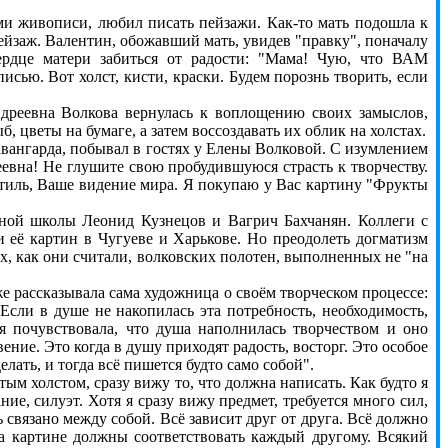
живописи, любил писать пейзажи. Как-то мать подошла к
ейзаж. Валентин, обожавший мать, увидев "правку", поначалу
сердце матери забиться от радости: "Мама! Чую, что ВАМ
исью. Вот холст, кисти, краски. Будем порознь творить, если
реевна Волкова вернулась к воплощению своих замыслов,
, цветы на бумаге, а затем воссоздавать их облик на холстах.
ангарда, побывал в гостях у Елены Волковой. С изумлением
еевна! Не глушите свою пробудившуюся страсть к творчеству.
стиль, Ваше видение мира. Я покупаю у Вас картину "Фрукты
ой школы Леонид Кузнецов и Вагрич Бахчанян. Коллеги с
 её картин в Чугуеве и Харькове. Но преодолеть догматизм
, как они считали, волковских полотен, выполненных не "на
е рассказывала сама художница о своём творческом процессе:
Если в душе не накопилась эта потребность, необходимость,
 я почувствовала, что душа наполнилась творчеством и оно
ение. Это когда в душу приходят радость, восторг. Это особое
лать, и тогда всё пишется будто само собой".
 холстом, сразу вижу то, что должна написать. Как будто я
ние, силуэт. Хотя я сразу вижу предмет, требуется много сил,
 связано между собой. Всё зависит друг от друга. Всё должно
на картине должны соответствовать каждый другому. Всякий