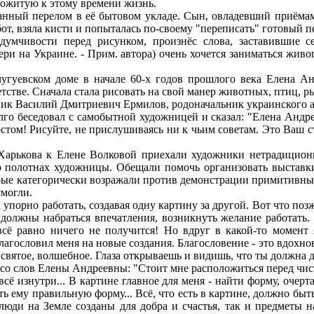
рожитую к этому времени жизнь.
й перелом в её бытовом укладе. Сын, овладевший приёмами 
от, взяла кисти и попыталась по-своему "переписать" готовый п
адумчивости перед рисунком, произнёс слова, заставившие 
ри на Украине. - Прим. автора) очень хочется заниматься живоп
евском доме в начале 60-х годов прошлого века Елена Анд
тстве. Сначала стала рисовать на свой манер животных, птиц, рыб
к Василий Дмитриевич Ермилов, родоначальник украинского ав
олго беседовал с самобытной художницей и сказал: "Елена Андр
стом! Рисуйте, не прислушиваясь ни к чьим советам. Это Ваш 
рькова к Елене Волковой приехали художники нетрадиционн
о полотнах художницы. Обещали помочь организовать выставки
орые категорически возражали против демонстрации примитивных
смогли.
орно работать, создавая одну картину за другой. Вот что позж
должны набраться впечатления, возникнуть желание работать. 
 всё равно ничего не получится! Но вдруг в какой-то момент
лагословил меня на новые создания. Благословение - это вдохнов
 святое, волшебное. Глаза открываешь и видишь, что ты должна де
слов Елены Андреевны: "Стоит мне расположиться перед чистым
сё изнутри... В картине главное для меня - найти форму, очерта
ь ему правильную форму... Всё, что есть в картине, должно быть
люди на Земле созданы для добра и счастья, так и предметы 