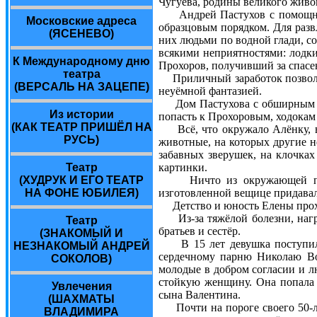
Чугуева, родины великого живо
Андрей Пастухов с помощникам
Московские адреса
образцовым порядком. Для разв
(ЯСЕНЕВО)
них людьми по водной глади, со
всякими неприятностями: лодки
К Международному дню
Прохоров, получивший за спасен
театра
Приличный заработок позволял
(ВЕРСАЛЬ НА ЗАЦЕПЕ)
неуёмной фантазией.
Дом Пастухова с обширным сад
Из истории
попасть к Прохоровым, ходокам
(КАК ТЕАТР ПРИШЁЛ НА
Всё, что окружало Алёнку, вид
РУСЬ)
животные, на которых другие н
забавных зверушек, на клочках
Театр
картинки.
(ХУДРУК И ЕГО ТЕАТР
Ничто из окружающей приро
НА ФОНЕ ЮБИЛЕЯ)
изготовленной вещице придавал
Детство и юность Елены проход
Из-за тяжёлой болезни, нагря
Театр
братьев и сестёр.
(ЗНАКОМЫЙ И
В 15 лет девушка поступила н
НЕЗНАКОМЫЙ АНДРЕЙ
сердечному парню Николаю Во
СОКОЛОВ)
молодые в добром согласии и л
стойкую женщину. Она попала 
Увлечения
сына Валентина.
(ШАХМАТЫ
Почти на пороге своего 50-ле
ВЛАДИМИРА