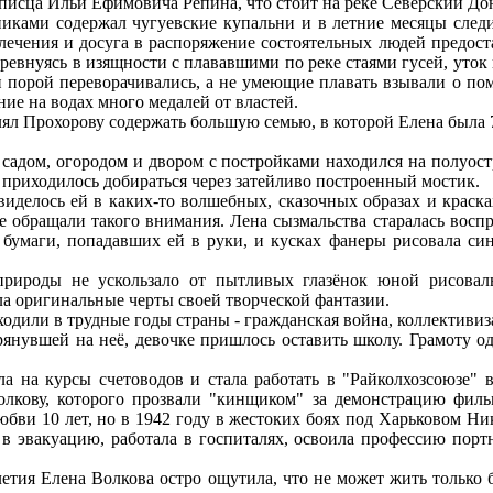
писца Ильи Ефимовича Репина, что стоит на реке Северский До
и содержал чугуевские купальни и в летние месяцы следил 
лечения и досуга в распоряжение состоятельных людей предос
ревнуясь в изящности с плававшими по реке стаями гусей, уток 
 порой переворачивались, а не умеющие плавать взывали о по
ие на водах много медалей от властей.
 Прохорову содержать большую семью, в которой Елена была 
ом, огородом и двором с постройками находился на полуостро
 приходилось добираться через затейливо построенный мостик.
елось ей в каких-то волшебных, сказочных образах и красках
е обращали такого внимания. Лена сызмальства старалась воспр
 бумаги, попадавших ей в руки, и кусках фанеры рисовала си
ды не ускользало от пытливых глазёнок юной рисовальщ
а оригинальные черты своей творческой фантазии.
или в трудные годы страны - гражданская война, коллективиз
нувшей на неё, девочке пришлось оставить школу. Грамоту од
а курсы счетоводов и стала работать в "Райколхозсоюзе" в 
лкову, которого прозвали "кинщиком" за демонстрацию филь
юбви 10 лет, но в 1942 году в жестоких боях под Харьковом Ни
в эвакуацию, работала в госпиталях, освоила профессию порт
тия Елена Волкова остро ощутила, что не может жить только 