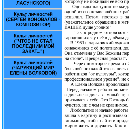
которому не покидали её всю п
ЛАСУНСКОГО)
Однажды наступил неожиданны
одной из его незавершённых раб
Культ личностей
вспылил. Потом, постояв в з
(СЕРГЕЙ КОНОВАЛОВ -
(уважительное обращение к мате
КОМПОЗИТОР)
ВАШЕЙ душе угодно!".
Так в родном отцовском чугу
Культ личностей
зародившихся у неё в далёком де
("ЧТОБ НЕ СТАЛ
В 1963 г. харьковский художни
ПОСЛЕДНИМ МОЙ
ознакомился с её полотнами, д
ЗАКАТ...")
Она отмечена у Вас Божьим пер
на столе". Прекрасная работа!".
Культ личностей
Через некоторое время из Ха
(ЧАРУЮЩИЙ МИР
большой похвалой отозвались 
ЕЛЕНЫ ВОЛКОВОЙ)
работников "от культуры", кот
профессиональном уровне", не 
А Елена Волкова продолжала уп
"Перед началом работы во мне 
садись-не садись за мольберт,
призывает к себе. Это Господь б
чувство, ни с чем не сравнимое,
Любопытно и начало работы со 
зашла в картину и расписываю в
внимания, чтобы найти и придат
мирно жить и дружить. Как и 