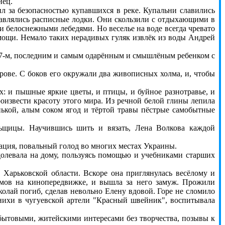
нец.
за безопасностью купавшихся в реке. Купальни славились
тавлялись расписные лодки. Они скользили с отдыхающими в
и белоснежными лебедями. Но веселье на воде всегда чревато
мощи. Немало таких нерадивых гуляк извлёк из воды Андрей
7-м, последним и самым одарённым и смышлёным ребенком с
ве. С боков его окружали два живописных холма, и, чтобы
: и пышные яркие цветы, и птицы, и буйное разнотравье, и
оизвести красоту этого мира. Из речной белой глины лепила
нькой, алым соком ягод и тёртой травы пёстрые самобытные
ицы. Научившись шить и вязать, Лена Волкова каждой
ация, повальный голод во многих местах Украины.
олевала на дому, пользуясь помощью и учебниками старших
Харьковской области. Вскоре она приглянулась весёлому и
мов на кинопередвижке, и вышла за него замуж. Прожили
колай погиб, сделав невольно Елену вдовой. Горе не сломило
нихи в чугуевской артели "Красный швейник", воспитывала
бытовыми, житейскими интересами без творчества, позывы к