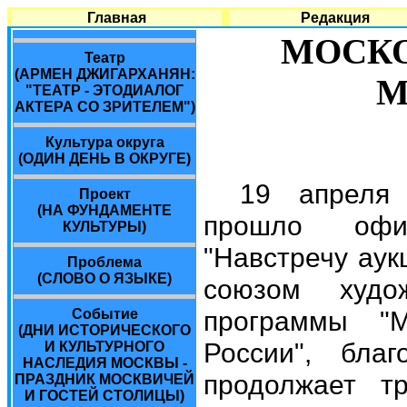
Главная
Редакция
МОСК
Театр
(АРМЕН ДЖИГАРХАНЯН:
М
"ТЕАТР - ЭТОДИАЛОГ
АКТЕРА СО ЗРИТЕЛЕМ")
Культура округа
(ОДИН ДЕНЬ В ОКРУГЕ)
19 апреля
Проект
(НА ФУНДАМЕНТЕ
прошло офи
КУЛЬТУРЫ)
"Навстречу аук
Проблема
(СЛОВО О ЯЗЫКЕ)
союзом худо
программы "М
Событие
(ДНИ ИСТОРИЧЕСКОГО
России", бла
И КУЛЬТУРНОГО
НАСЛЕДИЯ МОСКВЫ -
продолжает т
ПРАЗДНИК МОСКВИЧЕЙ
И ГОСТЕЙ СТОЛИЦЫ)