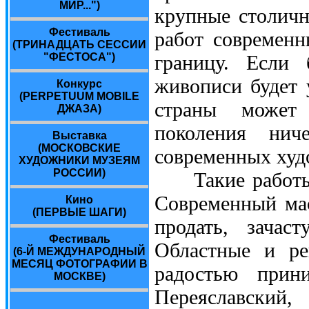
МИР...")
крупные столичн
Фестиваль
работ современн
(ТРИНАДЦАТЬ СЕССИИ
"ФЕСТОСА")
границу. Если 
живописи будет 
Конкурс
(PERPETUUM MOBILE
страны может 
ДЖАЗА)
поколения нич
Выставка
(МОСКОВСКИЕ
современных худ
ХУДОЖНИКИ МУЗЕЯМ
РОССИИ)
Такие работы п
Современный мас
Кино
(ПЕРВЫЕ ШАГИ)
продать, зача
Фестиваль
Областные и ре
(6-Й МЕЖДУНАРОДНЫЙ
МЕСЯЦ ФОТОГРАФИИ В
радостью прини
МОСКВЕ)
Переяславски