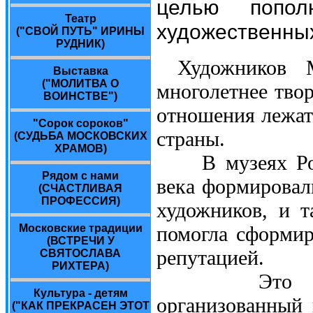
целью попол
Театр
художественных
("СВОЙ ПУТЬ" ИРИНЫ
РУДНИК)
Художников 
Выставка
("МОЛИТВА О
многолетнее твор
ВОИНСТВЕ")
отношения лежат
"Сорок сороков"
страны.
(СУДЬБА МОСКОВСКИХ
ХРАМОВ)
В музеях Росс
Рядом с нами
века формировал
(СЧАСТЛИВАЯ
ПРОФЕССИЯ)
художников, и т
Московские традиции
помогла сформир
(ВСТРЕЧИ У
репутацией.
СВЯТОСЛАВА
РИХТЕРА)
Это первый 
Культура - детям
организованный
("КАК ПРЕКРАСЕН ЭТОТ