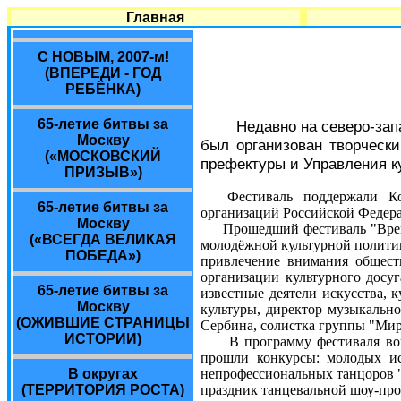
Главная
С НОВЫМ, 2007-м!
(ВПЕРЕДИ - ГОД
РЕБЁНКА)
65-летие битвы за
Недавно на северо-зап
Москву
был организован творческ
(«МОСКОВСКИЙ
префектуры и Управления 
ПРИЗЫВ»)
Фестиваль поддержали К
65-летие битвы за
организаций Российской Федер
Москву
Прошедший фестиваль "Время з
(«ВСЕГДА ВЕЛИКАЯ
молодёжной культурной политик
ПОБЕДА»)
привлечение внимания общест
организации культурного досу
65-летие битвы за
известные деятели искусства, 
Москву
культуры, директор музыкаль
(ОЖИВШИЕ СТРАНИЦЫ
Сербина, солистка группы "Мир
ИСТОРИИ)
В программу фестиваля вошло 
прошли конкурсы: молодых ис
В округах
непрофессиональных танцоров "
(ТЕРРИТОРИЯ РОСТА)
праздник танцевальной шоу-пр