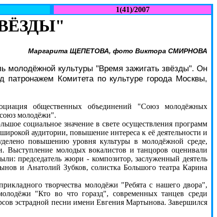
1(41)/2007
ВЁЗДЫ"
Маргарита ЩЕПЕТОВА, фото Виктора СМИРНОВА
ь молодёжной культуры "Время зажигать звёзды". Он
д патронажем Комитета по культуре города Москвы,
социация общественных объединений "Союз молодёжных
 союз молодёжи".
ьшое социальное значение в свете осуществления программ
широкой аудитории, повышение интереса к её деятельности и
уделено повышению уровня культуры в молодёжной среде,
ни. Выступление молодых вокалистов и танцоров оценивали
ыли: председатель жюри - композитор, заслуженный деятель
нов и Анатолий Зубков, солистка Большого театра Карина
рикладного творчества молодёжи "Ребята с нашего двора",
олодёжи "Кто во что горазд", современных танцев среди
урсов эстрадной песни имени Евгения Мартынова. Завершился