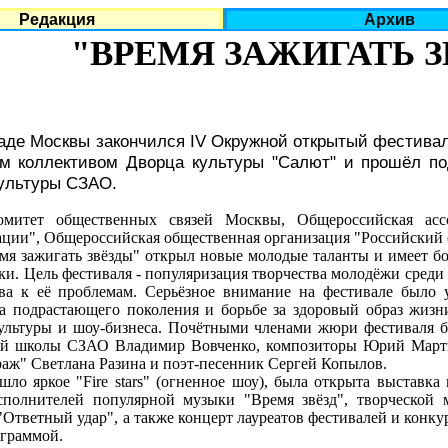
Редакция
Архив
"ВРЕМЯ ЗАЖИГАТЬ З
аде Москвы закончился IV Окружной открытый фестивал
им коллективом Дворца культуры "Салют" и прошёл по
культуры СЗАО.
омитет общественных связей Москвы, Общероссийская ас
ации", Общероссийская общественная организация "Российский
ажигать звёзды" открыл новые молодые таланты и имеет бол
и. Цель фестиваля - популяризация творчества молодёжи среди 
ва к её проблемам. Серьёзное внимание на фестивале было 
га подрастающего поколения и борьбе за здоровый образ жиз
культуры и шоу-бизнеса. Почётными членами жюри фестиваля б
ной школы СЗАО Владимир Вовченко, композиторы Юрий Марты
аж" Светлана Разина и поэт-песенник Сергей Копылов.
яркое "Fire stars" (огненное шоу), была открыта выставка п
полнителей популярной музыки "Время звёзд", творческой м
Ответный удар", а также концерт лауреатов фестивалей и конк
ограммой.