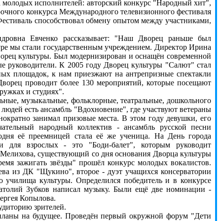
 молодых исполнителей: авторский конкурс "Народный хит",
рочного конкурса Международного телевизионного фестиваля
. Фестиваль способствовал обмену опытом между участниками,
ровна Евченко рассказывает: "Наш Дворец раньше был
туре мы стали государственным учреждением. Директор Ирина
ворец культуры. Был модернизирован и оснащён современной
е руководители. К 2005 году Дворец культуры "Салют" стал
ных площадок, к нам приезжают на антрепризные спектакли
Дворец проводит более 130 мероприятий, которые посещают
ружках и студиях".
ные, музыкальные, фольклорные, театральные, дошкольного
х людей есть ансамбль "Вдохновение", где участвуют ветераны
нократно занимал призовые места. В этом году девушки, его
чательный народный коллектив - ансамбль русской песни
годня её преемницей стала её же ученица. На День города
 для взрослых - это "Боди-балет", которым руководит
Мелихова, существующий со дня основания Дворца культуры
Время зажигать звёзды" прошёл конкурс молодых вокалистов.
ва из ДК "Щукино", второе - дуэт учащихся консерватории
 училища культуры. Определился победитель и в конкурсе
натолий Зубков написал музыку. Были ещё две номинации -
Сергея Копылова.
удиторию зрителей.
ланы на будущее. Проведён первый окружной форум "Дети