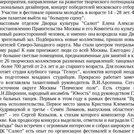
роприятия, направленные на развитие творческого потенциала
иональных дизайнеров, концерт победителей московского отбо
 Участие в фестивале приняла молодёжь в возрасте 14 - 28 лет
ым талантам выйти на "большую сцену".
овым отделом Дворца культуры "Салют" Елена Александ
 постановлению Правительства Москвы и его Комитета по куль
ливый разносторонний человек, и именно она возродила наш Д
 зрительный зал. Подбирались новые коллективы, пришли новы
жителей Северо-Западного округа. Мы стали центром театраль
тому рады! К нам приезжают люди со всей Москвы. Ежегодно 
т большие светлые помещения, предназначенные для занятий в к
26 творческих коллективов различных направлений: танцеваль
 более 700 детей от 2-х лет и до старшего возраста. Для пожилы
отает студия клубного танца "Гелиус", коллектив которой неод
ль подготовки младших студийцев. Прекрасно работает заме
го возглавляла талантливый руководитель В.И.Арсенина. Се
осточном округе Москвы "Певческое поле". Есть студии и
.Н.Широнин, народный ансамбль "Юность" под руководством Г.
 и бальных танцев. Первым в этом году в рамках фестиваля "
нь исполнительства. Первое место заняла Кристина Клементье
дрявцевой и третье - Семён Лиманов, выпускник областного
ит" - это Сергей Копылов, к стихам которого композитор А
скве. Как продюсера конкурса выделили, отметили и наградили 
ёзды" был встречен с огромным интересом и собрал широкую а
 "Салют" есть опыт по организации фестивалей и большие п