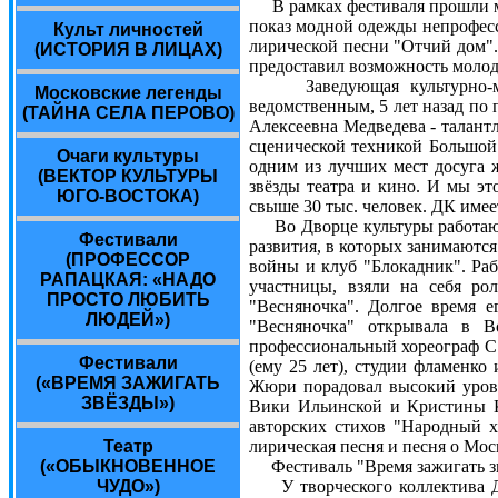
В рамках фестиваля прошли ме
показ модной одежды непрофесс
Культ личностей
лирической песни "Отчий дом".
(ИСТОРИЯ В ЛИЦАХ)
предоставил возможность молод
Заведующая культурно-масс
Московские легенды
ведомственным, 5 лет назад по
(ТАЙНА СЕЛА ПЕРОВО)
Алексеевна Медведева - талант
сценической техникой Большой
Очаги культуры
одним из лучших мест досуга 
(ВЕКТОР КУЛЬТУРЫ
звёзды театра и кино. И мы э
ЮГО-ВОСТОКА)
свыше 30 тыс. человек. ДК имее
Во Дворце культуры работают 
Фестивали
развития, в которых занимаются
(ПРОФЕССОР
войны и клуб "Блокадник". Раб
РАПАЦКАЯ: «НАДО
участницы, взяли на себя ро
ПРОСТО ЛЮБИТЬ
"Весняночка". Долгое время е
ЛЮДЕЙ»)
"Весняночка" открывала в В
профессиональный хореограф С
Фестивали
(ему 25 лет), студии фламенко
(«ВРЕМЯ ЗАЖИГАТЬ
Жюри порадовал высокий урове
ЗВЁЗДЫ»)
Вики Ильинской и Кристины Ку
авторских стихов "Народный х
Театр
лирическая песня и песня о Мо
(«ОБЫКНОВЕННОЕ
Фестиваль "Время зажигать зв
ЧУДО»)
У творческого коллектива ДК