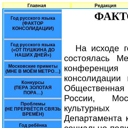
Главная
Редакция
ФАКТ
Год русского языка
(ФАКТОР
КОНСОЛИДАЦИИ)
Год русского языка
На исходе 
(«ОТ ПУШКИНА ДО
НАШИХ ДНЕЙ»)
состоялась Ме
конференци
Московские приметы
(МНЕ В МОЁМ МЕТРО…)
консолидации 
Конкурсы
Общественна
(ПЕРА ЗОЛОТАЯ
ПОРА…)
России, Мос
Проблемы
культурных
(НЕ ПРЕРВЁТСЯ СВЯЗЬ
ВРЕМЁН)
Департамента к
Год ребёнка
социально-по