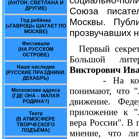
(АНТОН, СВЕТЛАНА И
Союза писате
ДРУГИЕ)
Москвы. Публ
Год ребёнка
(«ГАВРОШ» ШАГАЕТ ПО
прозвучавших н
МОСКВЕ)
Фестивали
Первый секрет
(НА РУССКОМ
ОСТРОВЕ)
Большой лит
Наше наследие
Викторович Ива
(РУССКИЕ ПРАЗДНИКИ.
- На конфере
ДЕКАБРЬ)
понимают, что "
Московские адреса
(ГДЕ ОНА – МАЛАЯ
движение. Феде
РОДИНА?)
приложение к "
Театр
(В АТМОСФЕРЕ
вера России". В 
ТВОРЧЕСКОГО
ПОДЪЁМА)
мнение, что ли