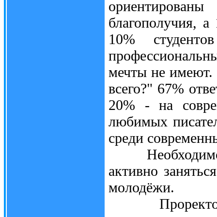
ориентирован
благополучия, а
10% студенто
профессиональн
мечты не имеют.
всего?" 67% отв
20% - на совре
любимых писател
среди современн
Необходимо пр
активно занятьс
молодёжи.
Проректор по