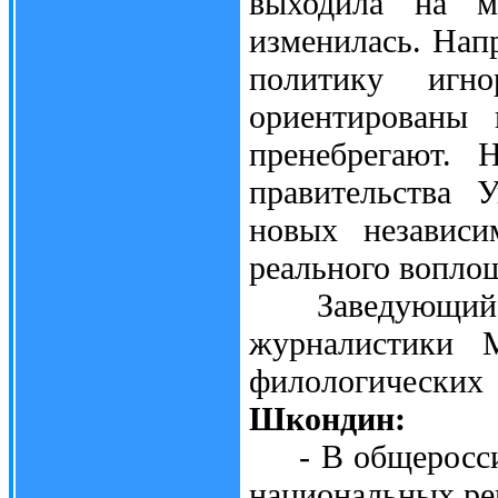
выходила на м
изменилась. Нап
политику игно
ориентированы 
пренебрегают.
правительства 
новых независи
реального воплощ
Заведующий каф
журналистики 
филологических
Шкондин:
- В общероссий
национальных рег