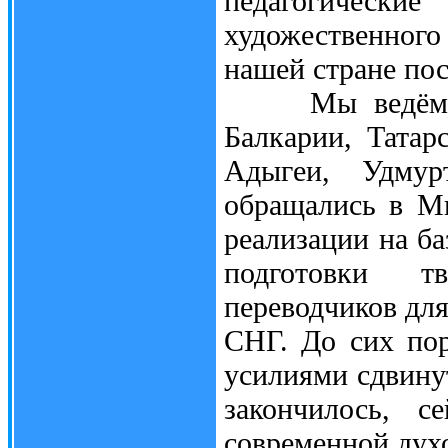
педагогическ
художественного
нашей стране пос
Мы ведём подг
Балкарии, Татар
Адыгеи, Удму
обращались в Ми
реализации на б
подготовки тв
переводчиков дл
СНГ. До сих пор
усилиями сдвинут
закончилось, с
современной дух