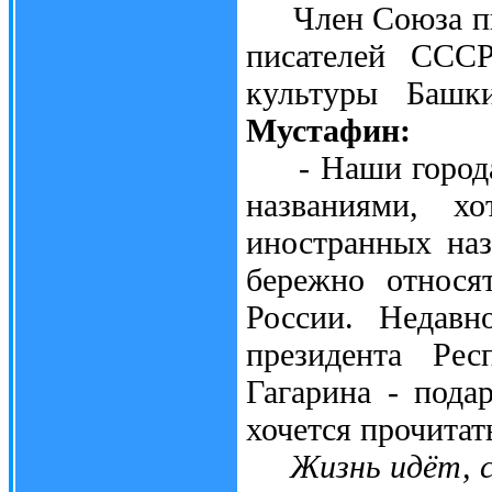
Член Союза пис
писателей ССС
культуры Баш
Мустафин:
- Наши города,
названиями, х
иностранных на
бережно относя
России. Недавн
президента Рес
Гагарина - пода
хочется прочитат
Жизнь идёт, 