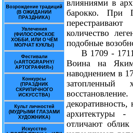
влияниями в арх
Возрождение традиций
барокко. При 
(В ОЖИДАНИИ
ПРАЗДНИКА)
перестраивают
Увлечения
количество леге
(ФИЛОСОФСКОЕ
ХОББИ, ИЛИ О ЧЁМ
подобные возобн
МОЛЧАТ КУКЛЫ)
В 1709 - 1711 
Фестивали
Воина на Яким
(«ARTOGRAPHY/
АРТОГРАФИЯ»)
наводнением в 17
Конкурсы
затопленный
(ПРАЗДНИК
СКРИПИЧНОГО
восстановлен
ИСКУССТВА)
декоративность, 
Культ личностей
архитектуры -
(МУДРЫМИ ГЛАЗАМИ
ХУДОЖНИКА)
отличают облик
Искусство