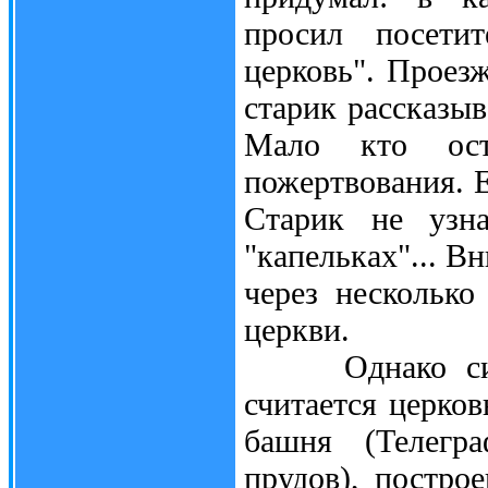
просил посетит
церковь". Проезж
старик рассказы
Мало кто оста
пожертвования. Е
Старик не узн
"капельках"... В
через несколько
церкви.
Однако симво
считается церко
башня (Телегр
прудов), постро