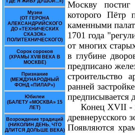
ГДЕ Я ЖИВУ ДУШОЙ...»)
Москву постиг
которого Пётр п
Музеи
(ОТ ГЕРОНА
каменными палат
АЛЕКСАНДРИЙСКОГО
ДО «ТЕХНИЧЕСКИХ
1701 года "регул
СКАЗОК»
ПОЛИТЕХНИЧЕСКОГО)
от многих старых
Сорок сороков
в глубине дворо
(ХРАМЫ XVIII ВЕКА В
МОСКВЕ)
предписано желез
строительство 
Признание
(МЕЖДУНАРОДНЫЙ
ранней застройк
ФОНД «ПИЛАР»)
предписывается 
Юбилеи
(БАЛЕТУ «МОСКВА» 15
Конец XVII - на
ЛЕТ)
древнерусского з
Возрождение традиций
(НИКОЛИН ДЕНЬ, ЧТО
Появляются хра
ДЛИТСЯ ДОЛЬШЕ ВЕКА)