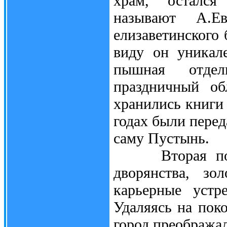
храм, остался 
называют А.Е
елизаветинского
виду он уникале
пышная отдел
праздничный об
хранились книги
годах были пере
саму Пустынь.
Вторая полови
дворянства, зо
карьерные устр
Удаляясь на пок
город преобража