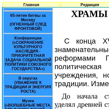
Главная
Редакция
ХРАМЫ 
65-летие битвы за
Москву
(ОГНЕННЫЙ СЛЕД
ФРОНТОВОЙ)
Конференции
С конца XV
(«СОХРАНЕНИЕ
КУЛЬТУРНОГО
знаменател
НАСЛЕДИЯ -
ПРИОРИТЕТНАЯ
реформами 
ЗАДАЧА СОЦИАЛЬНОЙ
политическа
ПОЛИТИКИ СОЮЗНОГО
ГОСУДАРСТВА»)
учреждения, н
В округах
традиции. Изме
(УВАЖЕНИЕ К
ТРАДИЦИИ И ЭНЕРГИЯ
РОСТА)
До начала ст
Музеи
уделял древней с
(«ВОЛШЕБНЫЕ МЕСТА,