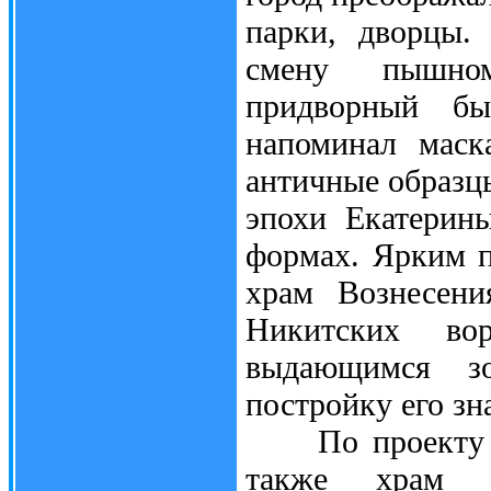
парки, дворцы.
смену пышном
придворный бы
напоминал маск
античные образцы
эпохи Екатерин
формах. Ярким 
храм Вознесени
Никитских во
выдающимся зо
постройку его з
По проекту арх
также храм С