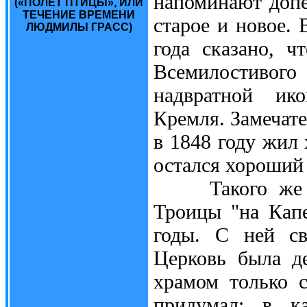
напоминают допе
(«ПОЛЁТ ПТИЦЫ», ИЛИ
ТЕЧЕНИЕ ВРЕМЕНИ
старое и новое. 
ЛЮДМИЛЫ ГРАСС)
года сказано, ч
Всемилостивого
надвратной ик
Кремля. Замечате
в 1848 году жил
остался хороший 
Такого же арх
Троицы "на Капе
годы. С ней св
Церковь была д
храмом только 
придумал: в ка