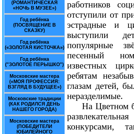
работников соц
(РОМАНТИЧЕСКАЯ
«НОЧЬ В МУЗЕЕ»)
отступили от пр
Год ребёнка
эстрадные и ц
(ПОСВЯЩЕНИЕ В
СКАЗКУ)
выступили де
Год ребёнка
популярные зв
(«ЗОЛОТАЯ КИСТОЧКА»)
песенный ном
Год ребёнка
известных цирк
("ЗОЛОТОЕ ПЕРЫШКО")
ребятам незабы
Московские мастера
(«МОЯ ПРОФЕССИЯ:
глазам детей, бы
ВЗГЛЯД В БУДУЩЕЕ»)
неразделимые.
Московские традиции
На Цветном бул
(КАК РОДИЛСЯ ДЕНЬ
НАШЕГО ГОРОДА)
развлекатель
Московские мастера
конкурсами, т
(ПОБЕДИТЕЛИ
ЮБИЛЕЙНОГО