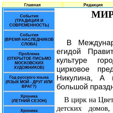
Главная
Редакция
МИР
События
(ТРАДИЦИЯ И
СОВРЕМЕННОСТЬ)
События
(ВРЕМЯ НАСЛЕДНИКОВ
В Междуна
СЛОВА)
егидой Прави
Проблема
культуре го
(ОТКРЫТОЕ ПИСЬМО
МОСКОВСКИХ
цирковое пре
ХУДОЖНИКОВ)
Никулина, А 
Год русского языка
(ЯЗЫК МОЙ - ДРУГ ИЛИ
большой праздн
ВРАГ?)
Хроника
В цирк на Цве
(ЛЕТНИЙ СЕЗОН)
детских домов
Хроника