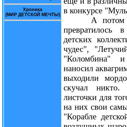
ещё и в различны
в конкурсе "Муль
Хроника
(МИР ДЕТСКОЙ МЕЧТЫ)
А потом всё 
превратилось 
детских коллект
чудес", "Летучи
"Коломбина" и
наносил аквагрим
выходили мордо
скучал никто.
листочки для тог
на них свои самы
"Корабле детско
воздушных шаров