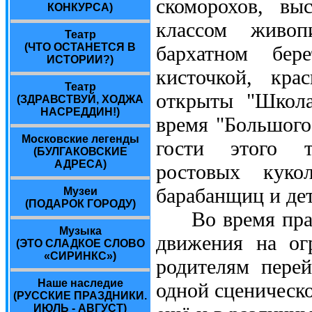
скоморохов, вы
КОНКУРСА)
классом живоп
Театр
(ЧТО ОСТАНЕТСЯ В
бархатном бер
ИСТОРИИ?)
кисточкой, кра
Театр
открыты "Школа
(ЗДРАВСТВУЙ, ХОДЖА
НАСРЕДДИН!)
время "Большого
Московские легенды
гости этого т
(БУЛГАКОВСКИЕ
АДРЕСА)
ростовых кукол
барабанщиц и дет
Музеи
(ПОДАРОК ГОРОДУ)
Во время празд
Музыка
движения на ог
(ЭТО СЛАДКОЕ СЛОВО
«СИРИНКС»)
родителям пере
Наше наследие
одной сценическо
(РУССКИЕ ПРАЗДНИКИ.
ИЮЛЬ - АВГУСТ)