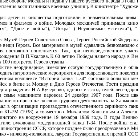
ые обороне Москвы и подвигу нашего русского народа в годы 
упления воспитанников военных училищ. В кинотеатре "Художе
детей и юношества подготовили к знаменательным дням бл
мов и фильмов о войне. Молодых москвичей принимали кинот
ся", "Двое и война"), "Искра" ("Неуловимые мстители"), "
 Музей Героев Советского Союза, Героев Российской Федераци
 вещи Героев. Все материалы в музей сдавались безвозмездно с
я постоянно пополняется. Так, при непосредственном участ
рождения В.П.Чкалова. К 60-летию Победы нашего народа в Ве
 100 портретов Героев страны.
тие неординарное, имеющее особую государственную и общес
одить патриотические мероприятия для подрастающего поколен
ном комплексе "История танка Т-34" состоялся большой мем
йск в битве за Москву и Дню Героев Отечества. Гости праздн
дня рождения Н.А.Кучеренко, одного из создателей легендарн
в семье машиниста паровоза 24 декабря 1907 года. После ш
чании которого начал свою трудовую деятельность на Харьковск
вал в организации производства отечественного серийного танк
34) и БТ-7М (1938), а совместно с Михаилом Кошкиным и Алекс
ринятого на вооружение 19 декабря 1939 года. В годы Велик
гиле, руководил модернизацией танка Т-34. После войны стал
ашиностроения СССР, которое позднее было преобразовано в М
 - инженер-полковник, лауреат Государственных премий СССР,