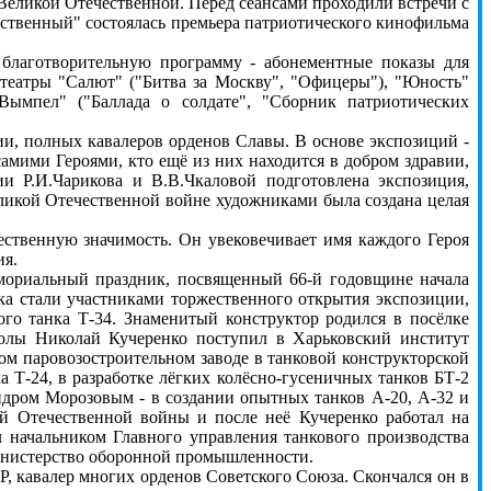
Великой Отечественной. Перед сеансами проходили встречи с
ственный" состоялась премьера патриотического кинофильма
аготворительную программу - абонементные показы для
еатры "Салют" ("Битва за Москву", "Офицеры"), "Юность"
Вымпел" ("Баллада о солдате", "Сборник патриотических
и, полных кавалеров орденов Славы. В основе экспозиций -
амими Героями, кто ещё из них находится в добром здравии,
ии Р.И.Чарикова и В.В.Чкаловой подготовлена экспозиция,
ликой Отечественной войне художниками была создана целая
твенную значимость. Он увековечивает имя каждого Героя
ия.
ориальный праздник, посвященный 66-й годовщине начала
ика стали участниками торжественного открытия экспозиции,
ого танка Т-34. Знаменитый конструктор родился в посёлке
колы Николай Кучеренко поступил в Харьковский институт
ом паровозостроительном заводе в танковой конструкторской
а Т-24, в разработке лёгких колёсно-гусеничных танков БТ-2
андром Морозовым - в создании опытных танков А-20, А-32 и
ой Отечественной войны и после неё Кучеренко работал на
 начальником Главного управления танкового производства
инистерство оборонной промышленности.
 кавалер многих орденов Советского Союза. Скончался он в