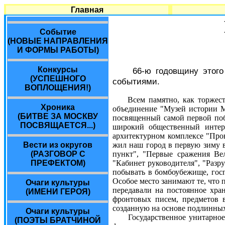
Главная
Событие
(НОВЫЕ НАПРАВЛЕНИЯ
И ФОРМЫ РАБОТЫ)
Конкурсы
66-ю годовщину этого
(УСПЕШНОГО
событиями.
ВОПЛОЩЕНИЯ!)
Всем памятно, как торжес
Хроника
объединение "Музей истории 
(БИТВЕ ЗА МОСКВУ
посвященный самой первой поб
ПОСВЯЩАЕТСЯ...)
широкий общественный интер
архитектурном комплексе "Про
Вести из округов
жил наш город в первую зиму в
(РАЗГОВОР С
пункт", "Первые сражения Ве
ПРЕФЕКТОМ)
"Кабинет руководителя", "Разр
побывать в бомбоубежище, госп
Особое место занимают те, что
Очаги культуры
передавали на постоянное хра
(ИМЕНИ ГЕРОЯ)
фронтовых писем, предметов 
созданную на основе подлинных
Очаги культуры
Государственное унитарное п
(ПОЭТЫ БРАТЧИНОЙ