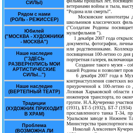
фильмы прошлых лет, посвященн
СИЛЫ)
ветеранами войны и тыла, выст
"Родина или смерть!".
Рядом с нами
Московские кинотеатры для 
(РОЛЬ - РЕЖИССЕР)
школьников классических филь
("Солдатам Родины посвящает
Юбилей
мультфильмов ").
("МОСКВА - ХУДОЖНИКИ
1 декабря 2007 года открылся
- МОСКВА")
документы, фотографии, личные
или родственниками. Коллекци
Наше наследие
посвященная 100-летию со дня 
("ЗДЕСЬ
портретная галерея, включающая
РАЗВЕРНУЛИСЬ МОИ
Создание такого музея - собы
АРТИСТИЧЕСКИЕ
нашей Родины и позволяет пров
СИЛЫ...")
6 декабря 2007 года в Музей
контрнаступления советских во
Наше наследие
приуроченной к 100-летию со 
(ВЕРТЕПНЫЙ ТЕАТР)
Лозовая Харьковской области 
инженеров транспорта, по окон
группе. Н.А.Кучеренко участво
Традиции
(1931), БТ-5 (1932), БТ-7 (19
(ХУДОЖНИК ПРИХОДИТ
прославленного танка Т-34, п
В ХРАМ)
Уральском заводе в Нижнем Та
Министерства транспортного м
Проблема
Николай Алексеевич Кучеренко
(ВОЗМОЖНА ЛИ