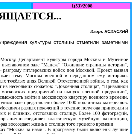
1(53)/2008
ЯЩАЕТСЯ...
Игорь ЯСИНСКИЙ
 учреждения культуры столицы отметили заметными
а Москву. Департамент культуры города Москвы и Музейное
м выставочном зале "Манеж" "Ожившие страницы истории",
 разгрому гитлеровских войск под Москвой. Проект вызвал
жает тему Москвы военной в переданном ему историко-
мых тяжёлых днях Великой Отечественной войны, о том, как
ит из нескольких сюжетов: "Довоенная столица", "Призывной
 московских предприятий на выпуск военной продукции",
возможность войти в московскую квартиру военного времени,
вочном зале представлено более 1000 подлинных материалов.
 Москвичи разных поколений в течение полугода приносили и
ых и близких, отстоявших столицу. Более 100 фотографий,
 органично соединяет классическую музейную экспозицию,
ая воссоздает жизнь в столице того грозного времени.
аз "Москва за нами". В программу были включены лучшие