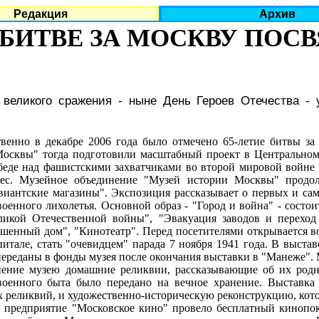
Редакция
Архив
БИТВЕ ЗА МОСКВУ ПОСВ
 великого сражения - ныне День Героев Отечества -
твенно в декабре 2006 года было отмечено 65-летие битвы з
Москвы" тогда подготовили масштабный проект в Центрально
еде над фашистскими захватчиками во второй мировой войне -
ес. Музейное объединение "Музей истории Москвы" продол
виантские магазины". Экспозиция рассказывает о первых и са
оенного лихолетья. Основной образ - "Город и война" - состо
ликой Отечественной войны", "Эвакуация заводов и переход
ушенный дом", "Кинотеатр". Перед посетителями открывается 
итале, стать "очевидцем" парада 7 ноября 1941 года. В выста
 переданы в фонды музея после окончания выставки в "Манеже".
нение музею домашние реликвии, рассказывающие об их родн
военного быта было передано на вечное хранение. Выставка
 реликвий, и художественно-историческую реконструкцию, котор
редприятие "Московское кино" провело бесплатный кинопок