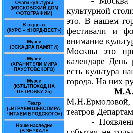
- Москва - ос
Очаги культуры
(МОСКОВСКИЙ ДОМ
культурной стол
ФОТОГРАФИИ)
это. В нашем го
В округах
фестивали и ф
(КУРС – «НОРД-ВЕСТ»)
внимание культу
Музеи
(ЭСКАДРА ПАМЯТИ)
Москвы это при
календаре День 
Музеи
(ХРАНИТЕЛИ МИРА
есть культура на
ПАУСТОВСКОГО)
города. На них р
Музеи
(КУЛЬТПОХОД НА
М.А
ПЕТРОВКУ, 25)
М.Н.Ермоловой
Театр
(«ИГРАЕМ ШЕКСПИРА,
театров Департа
ЧИТАЕМ БРОДСКОГО»)
- Появление в
Наше наследие
события не толь
(В ЗЕРКАЛЕ