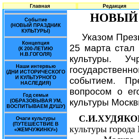
Главная
Редакция
НОВЫЙ 
Cобытие
(НОВЫЙ ПРАЗДНИК
КУЛЬТУРЫ)
Указом През
Концепция
25 марта стал
(К 200-ЛЕТИЮ
Н.В.ГОГОЛЯ)
культуры. У
Наши интервью
государстве
(ДНИ ИСТОРИЧЕСКОГО
И КУЛЬТУРНОГО
событием. Пр
НАСЛЕДИЯ)
вопросом о ег
Год семьи
культуры Москв
(ОБРАЗОВЫВАЯ УМ,
ВОСПИТЫВАЕМ ДУШУ)
С.И.ХУДЯКО
Очаги культуры
(ПУТЕШЕСТВИЕ В
культуры города
«ЖЕМЧУЖИНКУ»)