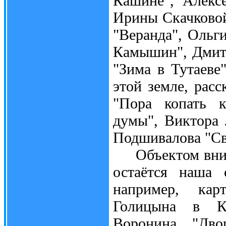
Кашине", Алекс
Ирины Скачковой
"Веранда", Ольг
Камышин", Дмитр
"Зима в Тутаеве
этой земле, рас
"Пора копать 
думы", Виктора 
Подшивалова "Св
Объектом внима
остаётся наша 
например, ка
Голицына в Кр
Воронина "Дво