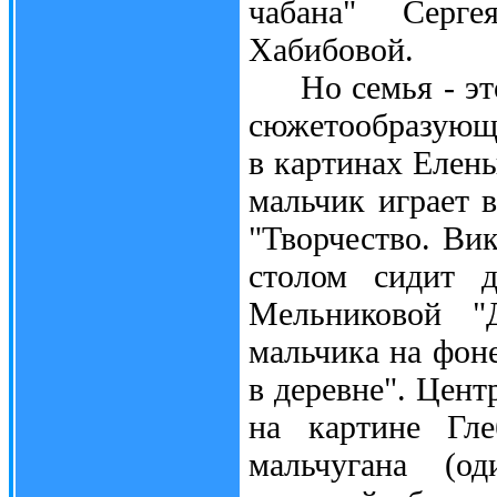
чабана" Серг
Хабибовой.
Но семья - это 
сюжетообразующи
в картинах Елены
мальчик играет 
"Творчество. Ви
столом сидит д
Мельниковой "
мальчика на фон
в деревне". Цент
на картине Гле
мальчугана (о