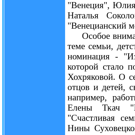
"Венеция", Юлия
Наталья Соколо
"Венецианский м
Особое внимание
теме семьи, дет
номинация - "И
которой стало п
Хохряковой. О с
отцов и детей, с
например, рабо
Елены Ткач "П
"Счастливая се
Нины Суховецко