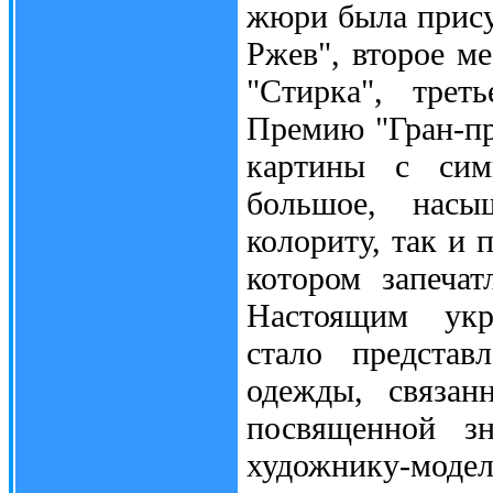
жюри была прису
Ржев", второе м
"Стирка", трет
Премию "Гран-пр
картины с симв
большое, насы
колориту, так и
котором запеча
Настоящим укр
стало представ
одежды, связа
посвященной зн
художнику-мо