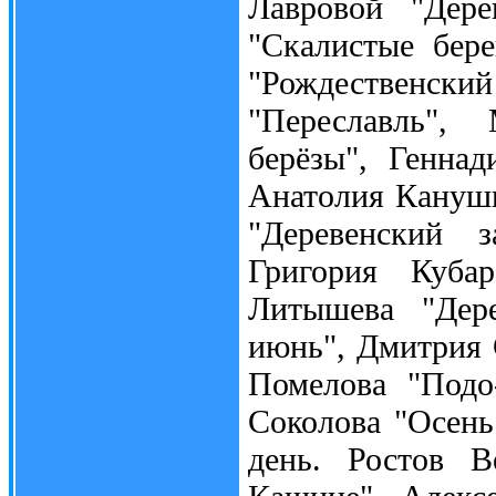
Лавровой "Дере
"Скалистые бере
"Рождественски
"Переславль",
берёзы", Генна
Анатолия Канушк
"Деревенский з
Григория Куба
Литышева "Дере
июнь", Дмитрия 
Помелова "Подо
Соколова "Осень
день. Ростов В