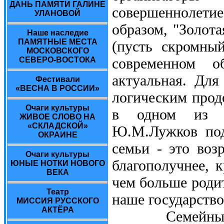
ДАНЬ ПАМЯТИ ГАЛИНЕ
совершеннолетие
УЛАНОВОЙ
образом, "Золота
Наше наследие
ПАМЯТНЫЕ МЕСТА
(пусть скромны
МОСКОВСКОГО
современном о
СЕВЕРО-ВОСТОКА
актуальная. Дл
Фестивали
«ВЕСНА В РОССИИ»
логическим прод
Очаги культуры
в одном из с
ЖИВОЕ СЛОВО НА
«СКЛАДСКОЙ»
Ю.М.Лужков под
ОКРАИНЕ
семьи - это воз
Очаги культуры
благополучнее, 
ЮНЫЕ НОТКИ НОВОГО
ВЕКА
чем больше родит
Театр
наше государство
МИССИЯ РУССКОГО
АКТЁРА
Семейный аль