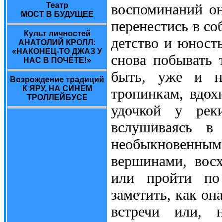
Театр
воспоминаний он
МОСТ В БУДУЩЕЕ
перенестись в со
Культ личностей
детство и юност
АНАТОЛИЙ КРОЛЛ:
«НАКОНЕЦ-ТО ДЖАЗ У
снова побывать 
НАС В ПОЧЁТЕ!»
быть, уже и н
Возрождение традиций
К ЯРУ, НА СИНЕМ
тропинкам, вдох
ТРОЛЛЕЙБУСЕ
удочкой у рек
вслушиваясь в
необыкновенным
вершинами, восх
или пройти по
заметить, как он
встречи или, н