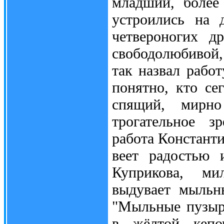
младший, более
устроились на 
четвероногих д
свободолюбивой,
так назвал рабо
понятно, кто се
спящий, мирно
трогательное з
работа Константи
веет радостью 
Куприкова, ми
выдувает мыльн
"Мыльные пузыр
в жёлтой кепо