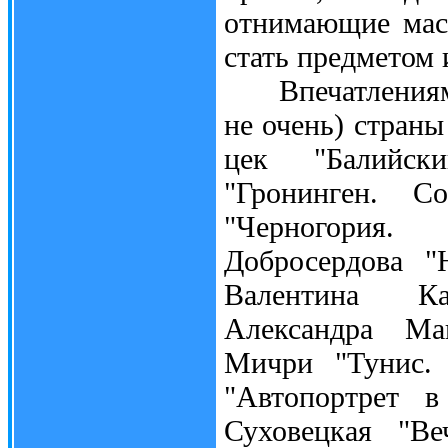
отнимающие масс
стать предметом 
Впечатлениями 
не очень) страны
цек "Балийск
"Гронинген. С
"Черногория.
Добросердова "
Валентина К
Александра Ма
Мичри "Тунис. 
"Автопортрет 
Суховецкая "Ве