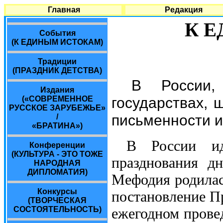
Главная
Редакция
К 
События
(К ЕДИНЫМ ИСТОКАМ)
Традиции
(ПРАЗДНИК ДЕТСТВА)
В России,
Издания
государствах, 
(«СОВРЕМЕННОЕ
РУССКОЕ ЗАРУБЕЖЬЕ»
письменности и
/
«БРАТИНА»)
В России ид
Конференции
(КУЛЬТУРА - ЭТО ТОЖЕ
празднования д
НАРОДНАЯ
ДИПЛОМАТИЯ)
Мефодия родилась
Конкурсы
постановление П
(ТВОРЧЕСКАЯ
СОСТОЯТЕЛЬНОСТЬ)
ежегодном прове