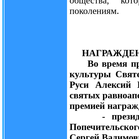
общества, кот
поколениям.
НАГРАЖДЕ
Во время праз
культуры Свят
Руси Алексий 
святых равноап
премией награж
- президент
Попечительског
Сергей Вадим