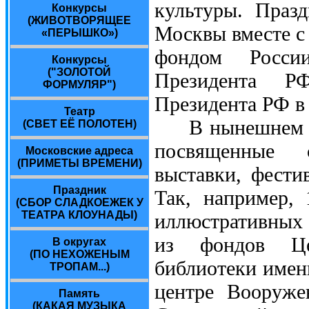
культуры. Празд
Конкурсы
(ЖИВОТВОРЯЩЕЕ
Москвы вместе с
«ПЕРЫШКО»)
фондом Росси
Конкурсы
("ЗОЛОТОЙ
Президента Р
ФОРМУЛЯР")
Президента РФ в
Театр
В нынешнем год
(СВЕТ ЕЁ ПОЛОТЕН)
посвященные с
Московские адреса
(ПРИМЕТЫ ВРЕМЕНИ)
выставки, фести
Праздник
Так, например,
(СБОР СЛАДКОЕЖЕК У
ТЕАТРА КЛОУНАДЫ)
иллюстративных 
из фондов Цен
В округах
(ПО НЕХОЖЕНЫМ
библиотеки имен
ТРОПАМ...)
центре Вооруж
Память
(КАКАЯ МУЗЫКА