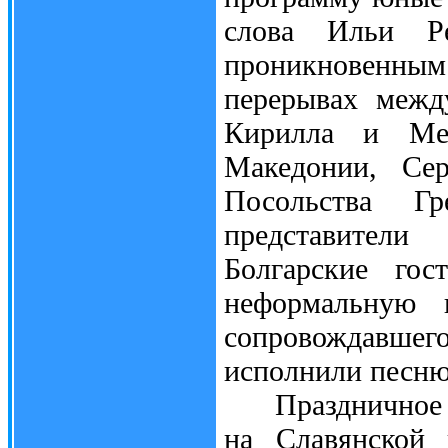
слова Ильи Ре
проникновенным
перерывах межд
Кирилла и Меф
Македонии, Сер
Посольства Гр
представител
Болгарские го
неформальную 
сопровождавш
исполнили песню
Праздничное су
на Славянской 