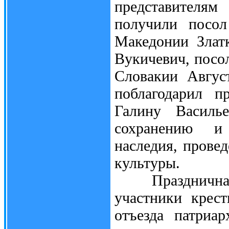
представителя
получили посол
Македонии Злат
Вукичевич, посо
Словакии Авгус
поблагодарил п
Галину Василь
сохранению и 
наследия, прове
культуры.
Праздничная ц
участники крест
отъезда патриа