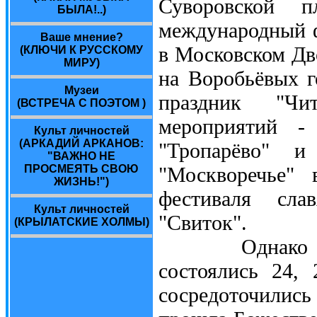
Суворовской 
БЫЛА!..)
международный ф
Ваше мнение?
в Московском Дв
(КЛЮЧИ К РУССКОМУ
МИРУ)
на Воробьёвых 
Музеи
праздник "Чи
(ВСТРЕЧА С ПОЭТОМ )
мероприятий -
Культ личностей
(АРКАДИЙ АРКАНОВ:
"Тропарёво" 
"ВАЖНО НЕ
ПРОСМЕЯТЬ СВОЮ
"Москворечье" 
ЖИЗНЬ!")
фестиваля сла
Культ личностей
"Свиток".
(КРЫЛАТСКИЕ ХОЛМЫ)
Однако осно
состоялись 24,
сосредоточилис