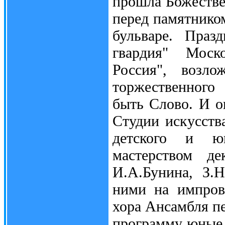
прошла Божестве
перед памятнико
бульваре. Праз
гвардия" Моск
Россия", возл
торжественного
быть Слово. И о
Студии искусств
детского и юн
мастерством де
И.А.Бунина, З.
ними на импров
хора Ансамбля п
программу юные 