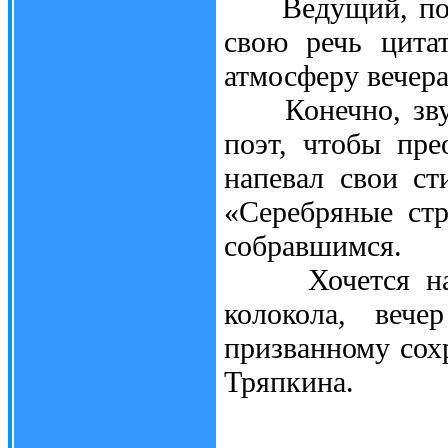
Ведущий, поэт 
свою речь цита
атмосферу вечера
Конечно, звуча
поэт, чтобы пре
напевал свои с
«Серебряные ст
собравшимся.
Хочется надея
колокола, вече
призванному сох
Тряпкина.