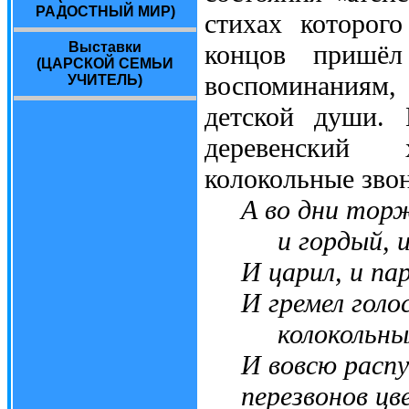
РАДОСТНЫЙ МИР)
стихах которог
концов пришё
Выставки
(ЦАРСКОЙ СЕМЬИ
воспоминаниям,
УЧИТЕЛЬ)
детской души. 
деревенский 
колокольные зво
А во дни торж
и гордый, и 
И царил, и пари
И гремел голоса
колокольны
И вовсю распус
перезвонов цв