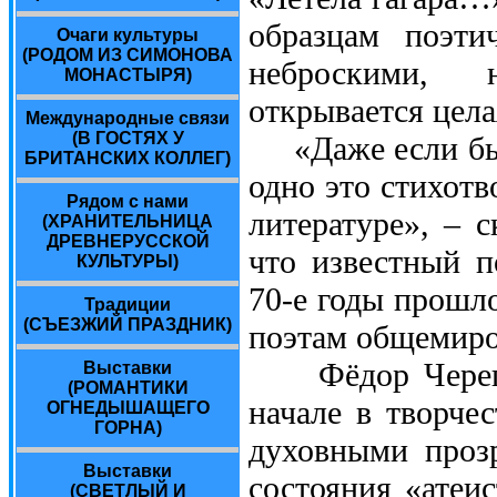
образцам поэти
Очаги культуры
(РОДОМ ИЗ СИМОНОВА
неброскими, 
МОНАСТЫРЯ)
открывается цела
Международные связи
(В ГОСТЯХ У
«Даже если бы Т
БРИТАНСКИХ КОЛЛЕГ)
одно это стихотв
Рядом с нами
литературе», – 
(ХРАНИТЕЛЬНИЦА
ДРЕВНЕРУССКОЙ
что известный п
КУЛЬТУРЫ)
70-е годы прошл
Традиции
(СЪЕЗЖИЙ ПРАЗДНИК)
поэтам общемиро
Фёдор Черепано
Выставки
(РОМАНТИКИ
начале в творчес
ОГНЕДЫШАЩЕГО
ГОРНА)
духовными проз
Выставки
состояния «атеи
(СВЕТЛЫЙ И