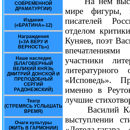
На нём выступ
СОВРЕМЕННОЙ
мире фигуры, 
ДРАМАТУРГИИ)
писателей Рос
Издания
(«БРАТИНА»-12)
отделом критик
Награждения
Куняев, поэт Вас
(«ЗА ВЕРУ И
ВЕРНОСТЬ»)
впечатлениями
участники лите
Наше наследие
(БЛАГОВЕРНЫЙ
литературного 
ВЕЛИКИЙ КНЯЗЬ
ДМИТРИЙ ДОНСКОЙ И
«Исповедь». Пр
ПРЕПОДОБНЫЙ
СЕРГИЙ
именно в Реуто
РАДОНЕЖСКИЙ)
лучшие стихотво
Театр
(СТРЕМЯСЬ УСЛЫШАТЬ
Василий Казан
ВРЕМЯ)
выступлении ст
Очаги культуры
«Летела гагара…»
(ЖИТЬ В ГАРМОНИИ)