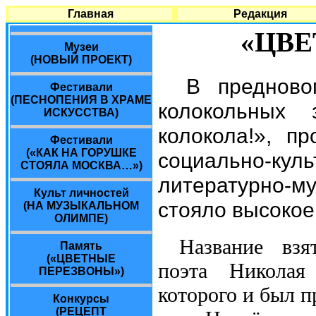
Главная
Редакция
«ЦВЕ
Музеи
(НОВЫЙ ПРОЕКТ)
В предново
Фестивали
(ПЕСНОПЕНИЯ В ХРАМЕ
колокольных
ИСКУССТВА)
колокола!», п
Фестивали
(«КАК НА ГОРУШКЕ
социально-ку
СТОЯЛА МОСКВА…»)
литературно
Культ личностей
стояло высоко
(НА МУЗЫКАЛЬНОМ
ОЛИМПЕ)
Название взя
Память
(«ЦВЕТНЫЕ
поэта Николая
ПЕРЕЗВОНЫ»)
которого и был п
Конкурсы
(РЕЦЕПТ