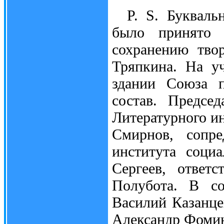
P. S. Букваль
было принято 
сохранению тво
Тряпкина. На у
здании Союза п
состав. Предсе
Литературного и
Смирнов, сопре
института соци
Сергеев, ответ
Полубота. В со
Василий Казанце
Александр Фомин