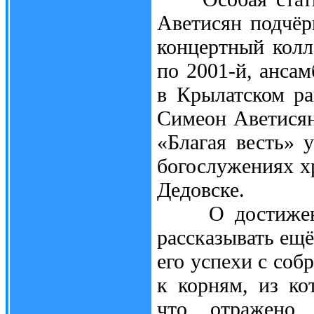
Аветисян подчёрк
концертный колле
по 2001-й, анса
в Крылатском ра
Симеон Аветисян,
«Благая весть» 
богослужениях х
Дедовске.
О достижениях
рассказывать ещё
его успехи с соб
к корням, из ко
что отражено 