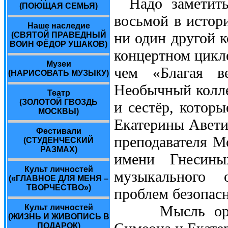
Надо заметить
(ПОЮЩАЯ СЕМЬЯ)
восьмой в истор
Наше наследие
ни один другой 
(СВЯТОЙ ПРАВЕДНЫЙ
ВОИН ФЁДОР УШАКОВ)
концертном цикл
Музеи
чем «Благая в
(НАРИСОВАТЬ МУЗЫКУ)
Необычный колле
Театр
(ЗОЛОТОЙ ГВОЗДЬ
и сестёр, котор
МОСКВЫ)
Екатерины Авети
Фестивали
преподавателя М
(СТУДЕНЧЕСКИЙ
РАЗМАХ)
имени Гнесиных
Культ личностей
музыкального 
(«ГЛАВНОЕ ДЛЯ МЕНЯ –
ТВОРЧЕСТВО»)
проблем безопас
Мысль органи
Культ личностей
(ЖИЗНЬ И ЖИВОПИСЬ В
ПОДАРОК)