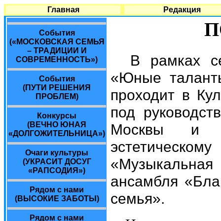
Главная
Редакция
П
События
(«МОСКОВСКАЯ СЕМЬЯ
– ТРАДИЦИИ И
В рамках с
СОВРЕМЕННОСТЬ»)
«Юные таланты
События
(ПУТИ РЕШЕНИЯ
проходит в Ку
ПРОБЛЕМ)
под руководст
Конкурсы
(ВЕЧНО ЮНАЯ
Москвы и Т
«ДОЛГОЖИТЕЛЬНИЦА»)
эстетическ
Очаги культуры
«Музыкальная 
(УКРАСИТ ДОСУГ
«РАПСОДИЯ»)
ансамбля «Бла
Рядом с нами
семья».
(ВЫСОКИЕ ЗАБОТЫ)
Рядом с нами