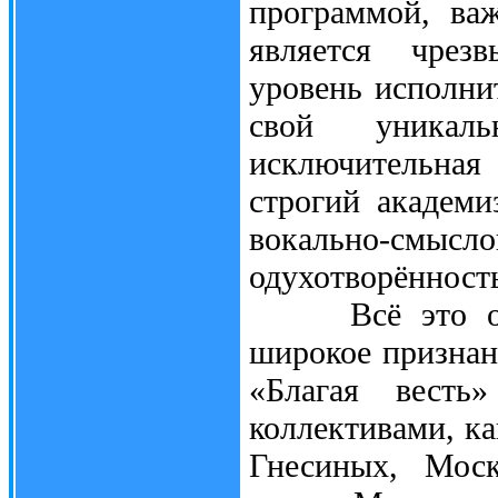
программой, ва
является чрез
уровень исполни
свой уникал
исключительная
строгий академи
вокально-смысл
одухотворённост
Всё это обес
широкое признани
«Благая весть
коллективами, к
Гнесиных, Моск