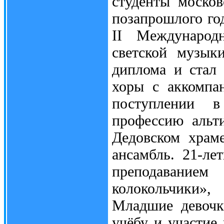
студенты моско
позапрошлого го
II Международ
светской музык
диплома и стал
хоры с аккомпан
поступлении 
профессию альти
Дедовском храме
ансамбль. 21-ле
преподаванием
колокольчики»,
Младшие девочк
учёбу и участие