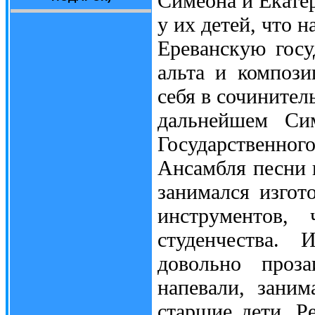
Симеона и Екате
у их детей, что н
Ереванскую госу
альта и компози
себя в сочинител
дальнейшем Сим
Государственно
Ансамбля песни 
занимался изгот
инструментов,
студенчества. 
довольно проз
напевали, зани
старшие дети. Р