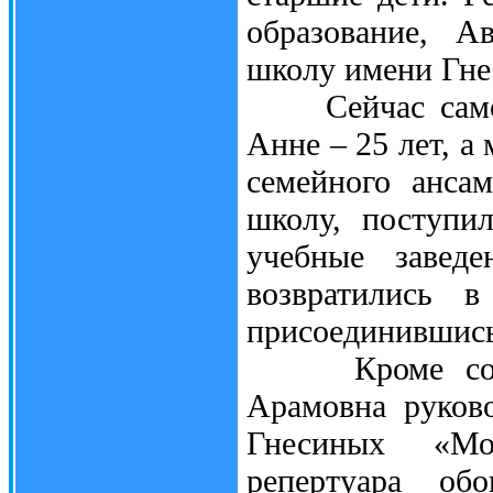
образование, А
школу имени Гнес
Сейчас самой 
Анне – 25 лет, а
семейного ансам
школу, поступи
учебные завед
возвратились в
присоединившись
Кроме собств
Арамовна руко
Гнесиных «Мос
репертуара обо