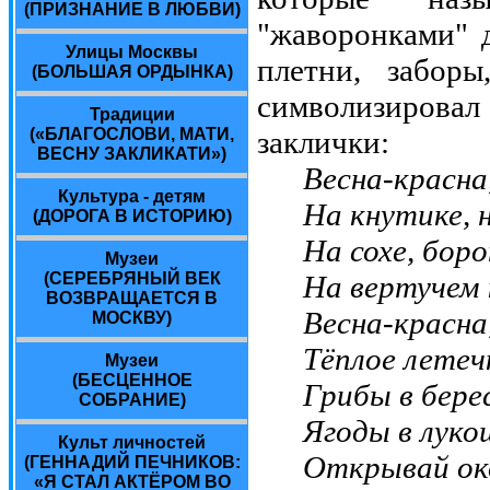
(ПРИЗНАНИЕ В ЛЮБВИ)
"жаворонками" 
Улицы Москвы
плетни, забор
(БОЛЬШАЯ ОРДЫНКА)
символизировал 
Традиции
заклички:
(«БЛАГОСЛОВИ, МАТИ,
ВЕСНУ ЗАКЛИКАТИ»)
Весна-красна
Культура - детям
На кнутике, на
(ДОРОГА В ИСТОРИЮ)
На сохе, боро
Музеи
На вертучем к
(СЕРЕБРЯНЫЙ ВЕК
ВОЗВРАЩАЕТСЯ В
Весна-красна, 
МОСКВУ)
Тёплое летечк
Музеи
(БЕСЦЕННОЕ
Грибы в берес
СОБРАНИЕ)
Ягоды в лукош
Культ личностей
Открывай ок
(ГЕННАДИЙ ПЕЧНИКОВ:
«Я СТАЛ АКТЁРОМ ВО