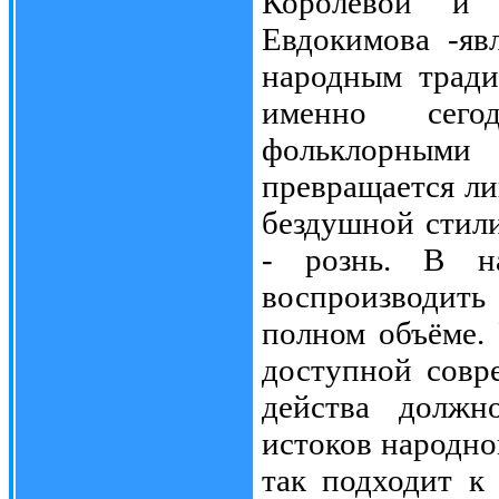
Королёвой и 
Евдокимова -яв
народным тради
именно сего
фольклорными
превращается ли
бездушной стили
- рознь. В н
воспроизводит
полном объёме.
доступной совр
действа должн
истоков народно
так подходит к