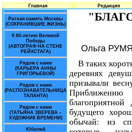
Главная
Редакция
"БЛАГ
Ратная память Москвы
(СОХРАНИВШИЕ ЖИЗНЬ)
К 60-летию Великой
Победы
Ольга РУМ
(АВТОГРАФ НА СТЕНЕ
РЕЙХСТАГА)
В таких корот
Рядом с нами
(КАРЬЕРА АННЫ
деревнях девуш
ГРИГОРЬЕВОЙ)
призывали весну
Рядом с нами
Приближению
(РАСПОЗНАВАТЕЛЬНИЦА
ТАЛАНТА)
благоприятной 
Рядом с нами
будущего хоро
(ТАТЬЯНА ЗВЕРЕВА –
ХУДОЖНИК ВРЕМЕНИ)
обычай: из сп
которые наз
Юбилей