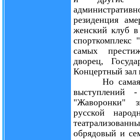
администрати
резиденция аме
женский клуб в
спорткомплекс 
самых престиж
дворец, Госуда
Концертный зал 
Но самая люб
выступлений -
"Жаворонки" з
русской народ
театрализова
обрядовый и се