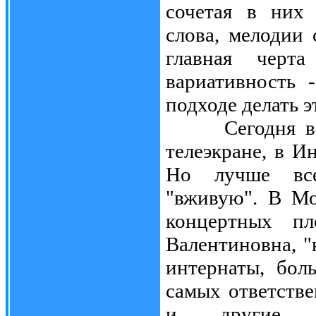
сочетая в них 
слова, мелодии
главная черт
вариативность 
подходе делать э
Сегодня встр
телеэкране, в И
Но лучше всег
"вживую". В Мо
концертных п
Валентиновна, "
интернаты, бол
самых ответств
и другие к