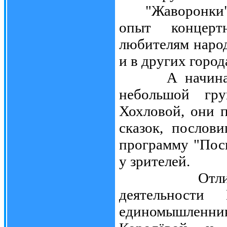
"Жаворонки" и
опыт концерт
любителям народ
и в других город
А начиналось
небольшой гр
Хохловой, они 
сказок, послов
программу "Пос
у зрителей.
Отличитель
деятельност
единомышленн