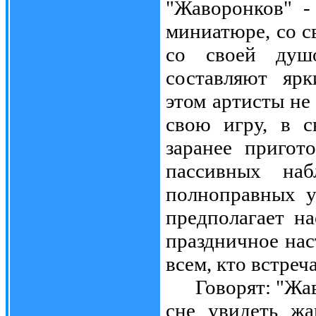
"Жаворонков" -
миниатюре, со с
со своей душ
составляют яр
этом артисты не
свою игру, в с
заранее пригот
пассивных наб
полноправных у
предполагает на
праздничное на
всем, кто встреч
Говорят: "Жаво
сне увидеть жа