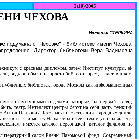
3(19)/2005
ЕНИ ЧЕХОВА
Наталья СТЕРКИНА
же подумала о "Чеховке" - библиотеке имени Чехова:
 определение. Директор библиотеки Вера Вадимовна
ехникум с красным дипломом, затем Институт культуры, ей
али, ведь она была не просто библиотекарем, а наставником,
я публичных библиотек города Москвы как информационных
тся структурными отделами, которые, на первый взгляд,
быть, театр. Интеллект-центры берут на себя часть функций
что Антон Павлович Чехов мечтал о создании Народных домов,
ществить его мечту. Наша библиотека тем и уникальна, что
аследием, имеется каталог персонажей, каталог фильмов по
 литературный салон Елены Пахомовой, фонд "Современный