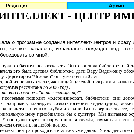
Редакция
Архив
ИНТЕЛЛЕКТ - ЦЕНТР ИМ
шала о программе создания интеллект-центров и сразу 
оты, как мне казалось, изначально подходят под это
беседовать со мной.
нужно обязательно рассказать. Она окончила библиотечный т
Сначала это была детская библиотека, дети Веру Вадимовну обож
у. Директором "Чеховки" она уже почти 20 лет.
ной из первых стала участницей целевой программы развити
ограмма рассчитана до 2006 года.
чит это название - "интеллект-центр"?
грамма позволит модернизировать библиотеки, они дополня
ы, например, планируем создать интернет-видеостудию, может 
е альтернатива ночным клубам и казино. Вы, наверное, знаете, 
инимальную цену приобщались бы к культуре. Мы пытаемся осу
. У нас существует информационная служба, связанная с его н
можем ответить на любой вопрос!
лект-центра проводится в жизнь уже давно. У нас действует