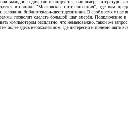
иная выходного дня, где планируется, например, литературная
водятся вторники "Московская интеллигенция", где вам пре
и заложили библиотекари-шестидесятники. В своё время у нас в
ы позволит сделать большой шаг вперёд. Подключение к Ин
ать компьютером бесплатно, что немаловажно, такой же запрос е
 тем более здесь необходим дом, где интересно и полезно быть в