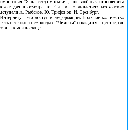
 композиция "Я навсегда москвич", посвящённая отношениям
дложат для просмотра телефильмы о династиях московских
ыступали А. Рыбаков, Ю. Трифонов, И. Эренбург.
тернету - это доступ к информации. Большое количество
сть и у людей немолодых. "Чеховка" находится в центре, где
сем и как можно чаще.