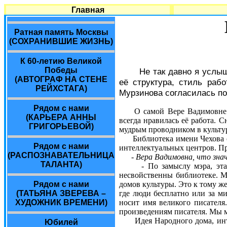
Главная
Ратная память Москвы
(СОХРАНИВШИЕ ЖИЗНЬ)
К 60-летию Великой
Победы
Не так давно я услы
(АВТОГРАФ НА СТЕНЕ
её структура, стиль раб
РЕЙХСТАГА)
Мурзинова согласилась по
Рядом с нами
О самой Вере Вадимовне 
(КАРЬЕРА АННЫ
всегда нравилась её работа. 
ГРИГОРЬЕВОЙ)
мудрым проводником в культур
Библиотека имени Чехова од
Рядом с нами
интеллектуальных центров. Пр
(РАСПОЗНАВАТЕЛЬНИЦА
- Вера Вадимовна, что зна
ТАЛАНТА)
- По замыслу мэра, эта про
несвойственны библиотеке. М
Рядом с нами
домов культуры. Это к тому ж
(ТАТЬЯНА ЗВЕРЕВА –
где люди бесплатно или за м
ХУДОЖНИК ВРЕМЕНИ)
носит имя великого писателя
произведениям писателя. Мы 
Идея Народного дома, интел
Юбилей