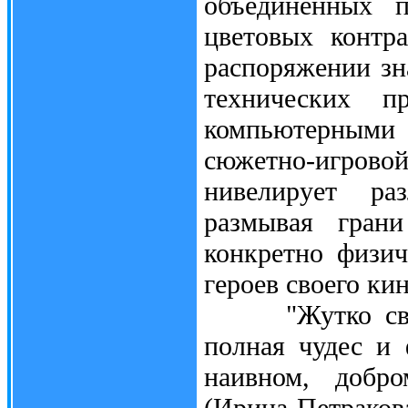
объединенных п
цветовых контр
распоряжении зн
технических 
компьютерными 
сюжетно-игровой 
нивелирует ра
размывая гран
конкретно физи
героев своего ки
"Жутко свиреп
полная чудес и 
наивном, добр
(Ирина Петракова