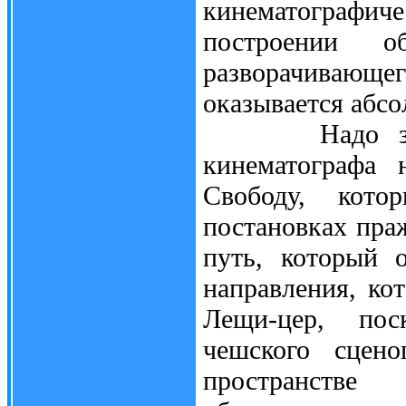
кинематографич
построении об
разворачивающе
оказывается абс
Надо заметит
кинематографа 
Свободу, кото
постановках праж
путь, который 
направления, ко
Лещи-цер, пос
чешского сцено
пространстве