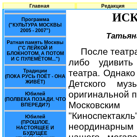
Главная
Редакция
ИСК
Программа
("КУЛЬТУРА МОСКВЫ
2005 - 2007")
Татьян
Ратная память Москвы
("С ЛЕЙКОЙ И
После театра
БЛОКНОТОМ, А ПОТОМ
И С ПУЛЕМЁТОМ...")
либо удивить
театра. Однако
Традиции
(ПОКА РУСЬ ПОЁТ - ОНА
Детского муз
ЖИВЁТ)
оригинальной п
Юбилей
(ПОЛВЕКА ПОЗАДИ. ЧТО
Московским
ВПЕРЕДИ?)
"Киноспектакл
Юбилей
(ПРОШЛОЕ,
неординарным
НАСТОЯЩЕЕ И
БУДУЩЕЕ
нашего мегап