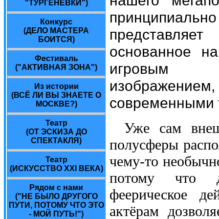
"ТУРГЕНЕВКИ")
принципиальн
Конкурс
представляе
(ДЕЛО МАСТЕРА
БОИТСЯ)
основанное на
Фестиваль
игровым ки
("АКТИВНАЯ ЗОНА")
изображением,
Из истории
(ВСЁ ЛИ ВЫ ЗНАЕТЕ О
современными 
МОСКВЕ?)
Театр
Уже сам внеш
(ОТ ЭСКИЗА ДО
СПЕКТАКЛЯ)
полусферы распо
чему-то необычно
Театр
(ИСКУССТВО ХХI ВЕКА)
потому что да
Рядом с нами
феерическое де
("НЕ БЫЛО ДРУГОГО
ПУТИ, ПОТОМУ ЧТО ЭТО
актёрам дозвол
- МОЙ ПУТЬ!")