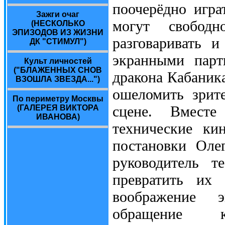
поочерёдно игра
Зажги очаг
могут свободн
(НЕСКОЛЬКО
ЭПИЗОДОВ ИЗ ЖИЗНИ
разговаривать и
ДК "СТИМУЛ")
экранными парт
Культ личностей
("БЛАЖЕННЫХ СНОВ
дракона Кабаника
ВЗОШЛА ЗВЕЗДА...")
ошеломить зрит
По периметру Москвы
сцене. Вместе
(ГАЛЕРЕЯ ВИКТОРА
ИВАНОВА)
технические ки
постановки Оле
руководитель т
превратить их
воображение э
обращение к