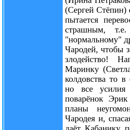
(Сергей Стёпин)
пытается перево
страшным, т.е
"нормальному" др
Чародей, чтобы з
злодейство! Н
Маринку (Светл
колдовства то в
но все усилия
поварёнок Эрик
планы неугомо
Чародея и, спаса
даёт Кабанику п