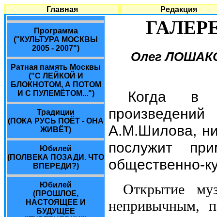
Главная
Редакция
ГАЛЕР
Программа
("КУЛЬТУРА МОСКВЫ
2005 - 2007")
Олег ЛОШАКО
Ратная память Москвы
("С ЛЕЙКОЙ И
БЛОКНОТОМ, А ПОТОМ
Когда в 
И С ПУЛЕМЁТОМ...")
произведени
Традиции
(ПОКА РУСЬ ПОЁТ - ОНА
А.М.Шилова, ни
ЖИВЁТ)
послужит при
Юбилей
(ПОЛВЕКА ПОЗАДИ. ЧТО
общественно-ку
ВПЕРЕДИ?)
Юбилей
Открытие му
(ПРОШЛОЕ,
непривычным, п
НАСТОЯЩЕЕ И
БУДУЩЕЕ