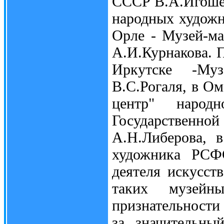
СССР В.А.Игошев
народных художн
Орле - Музей-м
А.И.Курнакова. 
Иркутске -Му
В.С.Рогаля, в Ом
центр" народ
Государственно
А.Н.Либерова, 
художника РСФС
деятеля искусст
таких музейн
признательност
за значительны