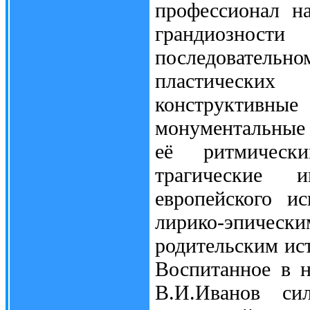
профессионал н
грандиозно
последовател
пластических
конструктивн
монументальные
её ритмическ
трагические и
европейского и
лирико-эпичес
родительским ист
Воспитанное в н
В.И.Иванов си