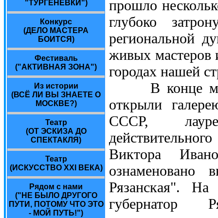
прошло нескольк
"ТУРГЕНЕВКИ")
глубоко затро
Конкурс
(ДЕЛО МАСТЕРА
региональной ду
БОИТСЯ)
живых мастеров и
Фестиваль
("АКТИВНАЯ ЗОНА")
городах нашей ст
В конце минув
Из истории
(ВСЁ ЛИ ВЫ ЗНАЕТЕ О
открыли галере
МОСКВЕ?)
СССР, лауре
Театр
(ОТ ЭСКИЗА ДО
действительного
СПЕКТАКЛЯ)
Виктора Ивано
Театр
ознаменовано 
(ИСКУССТВО ХХI ВЕКА)
Рязанская". На
Рядом с нами
("НЕ БЫЛО ДРУГОГО
губернатор Р
ПУТИ, ПОТОМУ ЧТО ЭТО
- МОЙ ПУТЬ!")