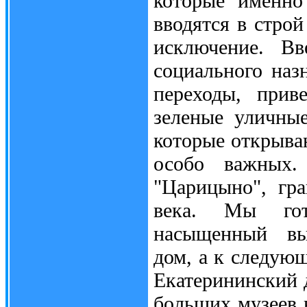
которые именно
вводятся в строй
исключение. Вв
социального наз
переходы, прив
зеленые уличные
которые открываю
особо важных.
"Царицыно", гра
века. Мы гото
насыщенный вы
дом, а к следую
Екатерининский 
больших музеев н