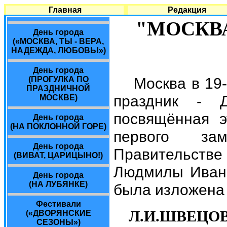
Главная
Редакция
"МОСКВА
День города
(«МОСКВА, ТЫ - ВЕРА,
НАДЕЖДА, ЛЮБОВЬ!»)
День города
Москва в 19
(ПРОГУЛКА ПО
ПРАЗДНИЧНОЙ
праздник - 
МОСКВЕ)
посвящённая э
День города
(НА ПОКЛОННОЙ ГОРЕ)
первого за
День города
Правительстве 
(ВИВАТ, ЦАРИЦЫНО!)
Людмилы Ивано
День города
(НА ЛУБЯНКЕ)
была изложена 
Фестивали
Л.И.ШВЕЦОВ
(«ДВОРЯНСКИЕ
СЕЗОНЫ»)