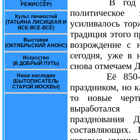
В год 800-л
РЕЖИССЁР)
политическое
Культ личностей
усиливалось то
(ТАТЬЯНА ЛИСИЦКАЯ И
ВСЕ-ВСЕ-ВСЕ)
традиция этого п
Выставки
возрождение с 
(ОКТЯБРЬСКИЙ АНОНС)
сегодня, уже в
Искусство
снова отмечаем 
(В ДОБРЫЙ ПУТЬ)
Её 850-лети
Наше наследие
(БЫТОПИСАТЕЛЬ
праздником, но 
СТАРОЙ МОСКВЫ)
то новые черт
выработался 
празднования 
составляющих. 