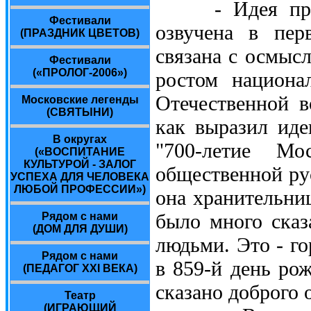
- Идея праздн
Фестивали
озвучена в пер
(ПРАЗДНИК ЦВЕТОВ)
связана с осмыс
Фестивали
(«ПРОЛОГ-2006»)
ростом национа
Отечественной 
Московские легенды
(СВЯТЫНИ)
как выразил ид
В округах
"700-летие Мос
(«ВОСПИТАНИЕ
КУЛЬТУРОЙ - ЗАЛОГ
общественной ру
УСПЕХА ДЛЯ ЧЕЛОВЕКА
ЛЮБОЙ ПРОФЕССИИ»)
она хранительниц
было много сказ
Рядом с нами
(ДОМ ДЛЯ ДУШИ)
людьми. Это - г
Рядом с нами
в 859-й день ро
(ПЕДАГОГ XXI ВЕКА)
сказано доброго 
Театр
(ИГРАЮЩИЙ