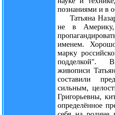
науке и техник
познаниями и в о
Татьяна Назарен
не в Америку
пропагандироват
именем. Хорош
марку российск
подделкой". В
живописи Татья
составили пред
сильным, целос
Григорьевны, ки
определённое пр
себя на родине 