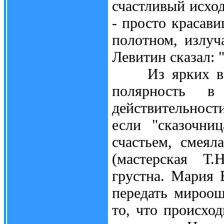
счастливый исход
- просто красави
полотном, излуч
Левитин сказал: 
Из ярких впеч
полярность в
действительности
если "сказочни
счастьем, смеял
(мастерская Т.
грустна. Мария 
передать мироощ
то, что происхо