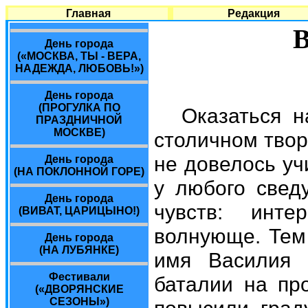
Главная
Редакция
День города
(«МОСКВА, ТЫ - ВЕРА,
НАДЕЖДА, ЛЮБОВЬ!»)
День города
(ПРОГУЛКА ПО
Оказаться 
ПРАЗДНИЧНОЙ
МОСКВЕ)
столичном твор
не довелось уч
День города
(НА ПОКЛОННОЙ ГОРЕ)
у любого свед
День города
чувств: инте
(ВИВАТ, ЦАРИЦЫНО!)
волнующе. Тем 
День города
(НА ЛУБЯНКЕ)
имя Василия 
Фестивали
баталии на пр
(«ДВОРЯНСКИЕ
СЕЗОНЫ»)
повысили граду