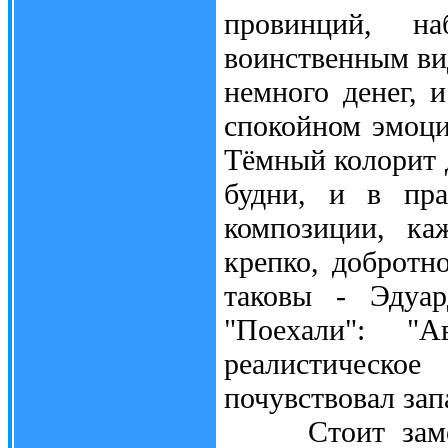
провинций, н
воинственным вид
немного денег, 
спокойном эмоци
Тёмный колорит 
будни, и в пра
композиции, ка
крепко, добротн
таковы - Эдуа
"Поехали": "
реалистическое
почувствовал запа
Стоит заметит