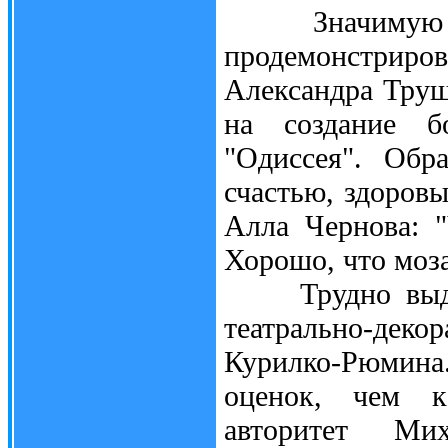
Значимую вещ
продемонстриро
Александра Труш
на создание б
"Одиссея". Обр
счастью, здоров
Алла Чернова: "
Хорошо, что моза
Трудно выдели
театрально-де
Курилко-Рюмина
оценок, чем к
авторитет Ми