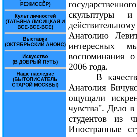
государственног
РЕЖИССЁР)
скульптуры и
Культ личностей
(ТАТЬЯНА ЛИСИЦКАЯ И
действительному
ВСЕ-ВСЕ-ВСЕ)
Анатолию Левит
Выставки
интересных м
(ОКТЯБРЬСКИЙ АНОНС)
воспоминания о
Искусство
(В ДОБРЫЙ ПУТЬ)
2006 года.
Наше наследие
В качестве пр
(БЫТОПИСАТЕЛЬ
СТАРОЙ МОСКВЫ)
Анатолия Бичуко
ощущали искрен
чувства". Дело в
студентов из ч
Иностранные ст