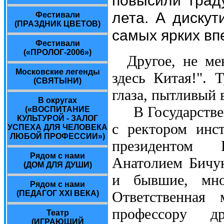
лета. А дискут
Фестивали
(ПРАЗДНИК ЦВЕТОВ)
самых ярких вп
Фестивали
(«ПРОЛОГ-2006»)
Другое, не ме
Московские легенды
здесь Китая!". 
(СВЯТЫНИ)
глаза, пытливый 
В округах
В Государствен
(«ВОСПИТАНИЕ
КУЛЬТУРОЙ - ЗАЛОГ
с ректором инст
УСПЕХА ДЛЯ ЧЕЛОВЕКА
ЛЮБОЙ ПРОФЕССИИ»)
президентом 
Рядом с нами
Анатолием Бичу
(ДОМ ДЛЯ ДУШИ)
и бывшие, мно
Рядом с нами
Ответственная 
(ПЕДАГОГ XXI ВЕКА)
профессору дру
Театр
(ИГРАЮЩИЙ