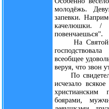
Особенно весело
молодёжь. Деву
запевки. Наприм
качелюшки. / 
повенчаешься".
На Святой нед
господствовала
всеобщее удоволь
веруя, что звон 
По свидетельст
исчезало всякое
христианским 
боярами, муж
девушками, друз