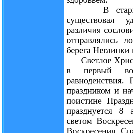
В старину н
существовал у
различия сослови
отправлялись л
берега Неглинки 
Светлое Христо
в первый вос
равноденствия.
праздником и на
поистине Празд
празднуется 8 
светом Воскресе
Воскресения Сп