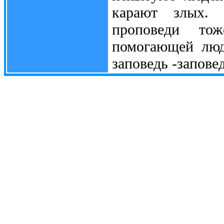
карают злых. 
проповеди то
помогающей люд
заповедь -запове