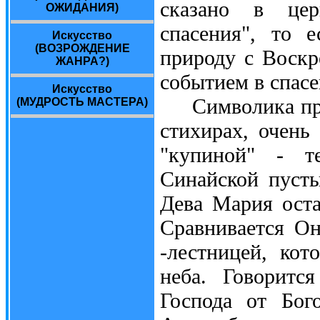
сказано в цер
ОЖИДАНИЯ)
спасения", то 
Искусство
(ВОЗРОЖДЕНИЕ
природу с Воск
ЖАНРА?)
событием в спасе
Искусство
Символика праз
(МУДРОСТЬ МАСТЕРА)
стихирах, очень
"купиной" - т
Синайской пусты
Дева Мария оста
Сравнивается Он
-лестницей, кот
неба. Говоритс
Господа от Бог