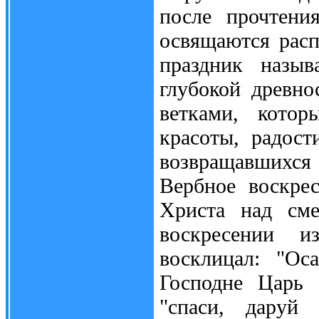
после прочтени
освящаются расп
праздник назы
глубокой древн
ветками, кото
красоты, радост
возвращавшихс
Вербное воскре
Христа над сме
воскресении и
восклицал: "Ос
Господне Царь 
"спаси, даруй 