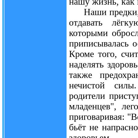
нашу жизнь, как 
Наши предки, п
отдавать лёгк
которыми обросл
приписывалась о
Кроме того, счи
наделять здоровь
также предохра
нечистой силы
родители присту
младенцев", лег
приговаривая: "Ве
бьёт не напрасно
здоровьем.