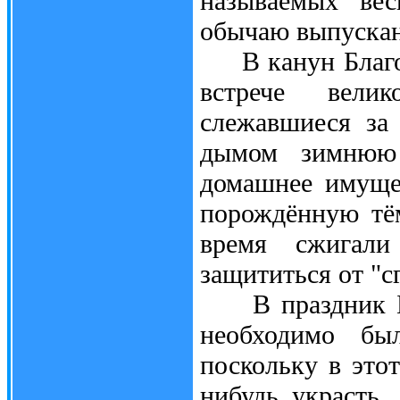
называемых "вес
обычаю выпускан
В канун Благове
встрече велик
слежавшиеся за
дымом зимнюю
домашнее имущес
порождённую тё
время сжигал
защититься от "сг
В праздник Бл
необходимо был
поскольку в это
нибудь украсть.