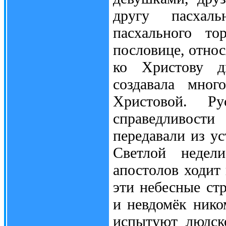
другу пасхал
пасхального то
пословице, относ
ко Христову д
создавала мног
Христовой. Ру
справедливости
передавали из ус
Светлой недел
апостолов ходит
эти небесные ст
и невдомёк нико
испытуют людск