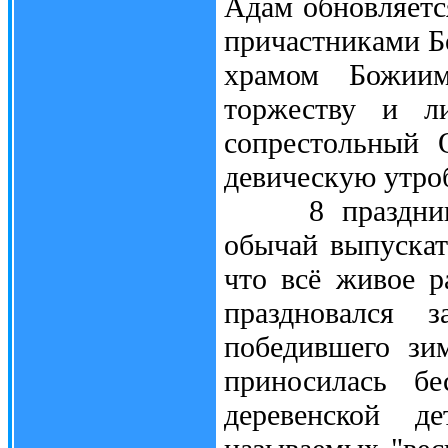
Адам обновляетс
причастниками Бо
храмом Божии
торжеству и л
сопрестольный 
девическую утроб
8 праздник Б
обычай выпускат
что всё живое р
праздновался 
победившего зи
приносилась бе
деревенской д