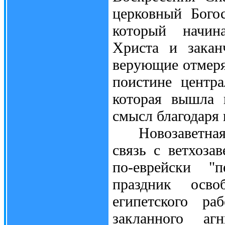
церковный Бого
который начин
Христа и закан
верующие отмеря
поистине центра
которая вышла 
смысл благодаря
Новозаветная П
связь с ветхоза
по-еврейски "п
праздник осво
египетского ра
закланного аг