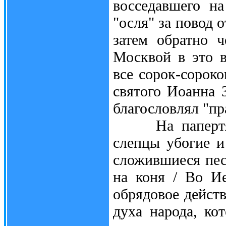
восседавшего на
"осля" за повод 
затем обратно 
Москвой в это в
все сорок-сорок
святого Иоанна 
благословлял "пр
На папертях м
слепцы убогие и
сложившиеся пес
на коня / Во Ие
обрядовое действ
духа народа, ко