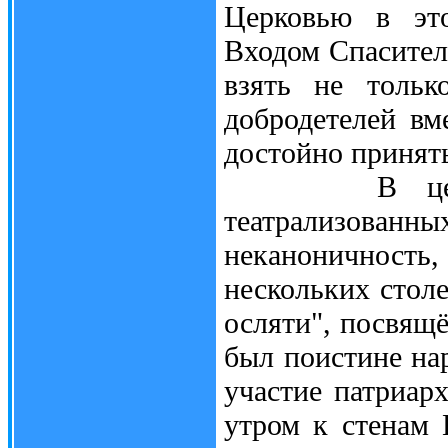
Церковью в это
Входом Спасител
взять не тольк
добродетелей вм
достойно принять
В церковно
театрализованны
неканоничность
нескольких стол
осляти", посвящ
был поистине на
участие патриар
утром к стенам 