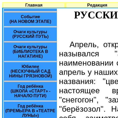
Главная
Редакция
РУССКИ
Событие
(НА НОВОМ ЭТАПЕ)
Очаги культуры
(РУССКИЙ ПУТЬ)
Апрель, от
Очаги культуры
назывался "
(БИБЛИОТЕКА В
НАГАТИНЕ)
наименовании с
Юбилеи
апрель у наших
(НЕСКУЧНЫЙ САД
НИНЫ ГРЯЗНОВОЙ)
названия: "цв
Год ребёнка
настоящее в
(ШКОЛА «СТАРТ» -
НАЧАЛО ПУТИ)
"снегогон", "з
Год ребёнка
"берёзозол". 
(ПРЕМЬЕРА В «ТЕАТРЕ
ЛУНЫ»)
себя заимств