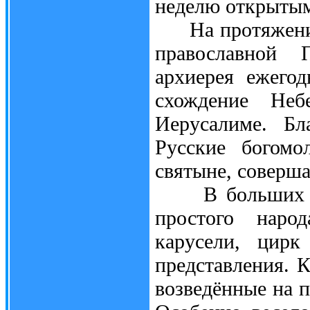
неделю открыты
На протяжении 
православной 
архиерея ежего
схождение Неб
Иерусалиме. Бл
Русские богомо
святыне, соверш
В больших горо
простого наро
карусели, цирк
представления. К
возведённые на 