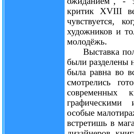
ожиданием", - 
критик XVIII в
чувствуется, к
художников и т
молодёжь.
Выставка получ
были разделены н
была равна во в
смотрелись гот
современных 
графическими 
особые малотира
встретишь в маг
дизайнеров кни