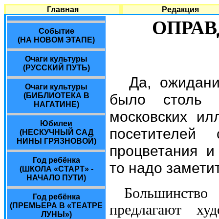
Главная
Редакция
ОПРА
Событие
(НА НОВОМ ЭТАПЕ)
Очаги культуры
(РУССКИЙ ПУТЬ)
Да, ожидан
Очаги культуры
было столь 
(БИБЛИОТЕКА В
НАГАТИНЕ)
московских ил
Юбилеи
посетителей 
(НЕСКУЧНЫЙ САД
НИНЫ ГРЯЗНОВОЙ)
процветания и
Год ребёнка
то надо замети
(ШКОЛА «СТАРТ» -
НАЧАЛО ПУТИ)
Большинство 
Год ребёнка
(ПРЕМЬЕРА В «ТЕАТРЕ
предлагают ху
ЛУНЫ»)