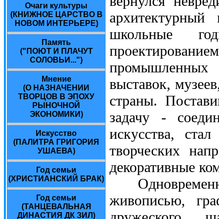
вернулся невре
Очаги культуры
архитектурный 
(КНИЖНОЕ ЦАРСТВО В
НОВОМ ИНТЕРЬЕРЕ)
школьные год
Память
проектирова
("ПОЮТ И ПЛАЧУТ
СОЛОВЬИ...")
промышленных с
Мнение
выставок, музеев
(О НАЗНАЧЕНИИ
страны. Постав
ТВОРЦОВ В ЭПОХУ
РЫНОЧНОЙ
задачу - соеди
ЭКОНОМИКИ)
искусства, ста
Искусство
(ПАЛИТРА ГРИГОРИЯ
творческих нап
УШАЕВА)
декоративные ко
Год семьи
(ХРИСТИАНСКИЙ БРАК)
Одновременно Г
живописью, гра
Год семьи
(ТАНЦЕВАЛЬНАЯ
дружеского 
ДИНАСТИЯ ДК ЗИЛ)