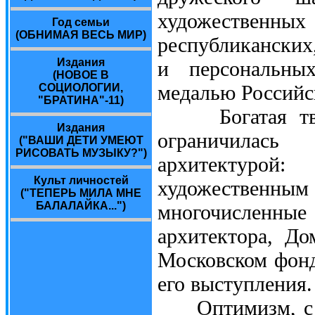
художественны
Год семьи
(ОБНИМАЯ ВЕСЬ МИР)
республиканских
Издания
и персональных
(НОВОЕ В
медалью Российс
СОЦИОЛОГИИ,
"БРАТИНА"-11)
Богатая творч
Издания
ограничилась
("ВАШИ ДЕТИ УМЕЮТ
РИСОВАТЬ МУЗЫКУ?")
архитектуро
Культ личностей
художественн
("ТЕПЕРЬ МИЛА МНЕ
БАЛАЛАЙКА...")
многочисленны
архитектора, Д
Московском фонд
его выступления.
Оптимизм, с ко