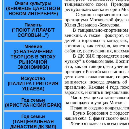
Очаги культуры
танцевального союза. Препода
(КНИЖНОЕ ЦАРСТВО В
республиканской категории Мос
НОВОМ ИНТЕРЬЕРЕ)
Студию современного танца "
президиума Московской федера
Юлия Давыдова -Белоусова.
Память
В танцевально-спортивном цен
("ПОЮТ И ПЛАЧУТ
венский. А также - фокстрот, 
СОЛОВЬИ...")
детей и взрослых в конкурсах
костюмов, как сегодня, конечн
Мнение
фабрике, распускали их, крахма
(О НАЗНАЧЕНИИ
В ДК ЗИЛ проводятся вечера "
ТВОРЦОВ В ЭПОХУ
музыку" в большом зале. Воспи
РЫНОЧНОЙ
Это, как он говорит, его учени
ЭКОНОМИКИ)
президент Российского танцевал
дети очень талантливые, совре
Искусство
занимается, некогда думать об
(ПАЛИТРА ГРИГОРИЯ
правильно. Каждые 4 года поко
УШАЕВА)
взрослых, и опять к первоклашк
Часто учащихся танцевально-с
Год семьи
на площадях и улицах Москвы.
(ХРИСТИАНСКИЙ БРАК)
Недавно создано подразделени
Бруно Борисович с гордостью 
Год семьи
нашёл себя. Я фанат своего дел
(ТАНЦЕВАЛЬНАЯ
Хочется пожелать всем педагог
ДИНАСТИЯ ДК ЗИЛ)