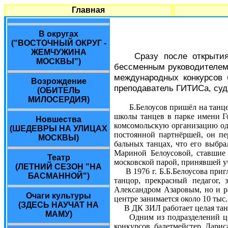
Главная
В округах
("ВОСТОЧНЫЙ ОКРУГ -
ЖЕМЧУЖИНА
Сразу после открыти
МОСКВЫ")
бессменным руководителем 
международных конкурсов 
Возрождение
преподаватель ГИТИСа, суд
(ОБИТЕЛЬ
МИЛОСЕРДИЯ)
Б.Белоусов пришёл на танце
школы танцев в парке имени Го
Новшества
комсомольскую организацию одн
(ШЕДЕВРЫ НА УЛИЦАХ
постоянной партнёршей, он пе
МОСКВЫ)
бальных танцах, что его выбр
Мариной Белоусовой, ставшие
Театр
московской парой, принявшей у
(ЛЕТНИЙ СЕЗОН "НА
В 1976 г. Б.Б.Белоусова пригл
БАСМАННОЙ")
танцор, прекрасный педагог, 
Александром Азаровым, но и ра
Очаги культуры
центре занимается около 10 тыс
(ЗДЕСЬ НАУЧАТ НА
В ДК ЗИЛ работает целая танц
МАМУ)
Одним из подразделений центр
конкурсов балетмейстер Ларис