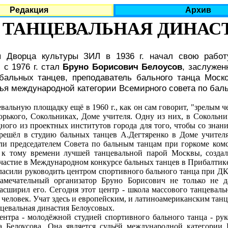
Редакция
Архив
ТАНЦЕВАЛЬНАЯ ДИНАСТ
я Дворца культуры ЗИЛ в 1936 г. начал свою работ
с 1976 г. стал
Бруно Борисович Белоусов
, заслужен
бальных танцев, преподаватель бального танца Моско
ья международной категории Всемирного совета по бал
вальную площадку ещё в 1960 г., как он сам говорит, "зрелым ч
рького, Сокольниках, Доме учителя. Одну из них, в Сокольни
ого из проектных институтов города для того, чтобы со знани
решёл в студию бальных танцев А.Дегтяренко в Доме учителя,
али председателем Совета по бальным танцам при горкоме ком
 к тому времени лучшей танцевальной парой Москвы, созд
частие в Международном конкурсе бальных танцев в Прибалтик
асили руководить центром спортивного бального танца при ДК
замечательный организатор Бруно Борисович не только не д
сширил его. Сегодня этот центр - школа массового танцеваль
. человек. Учат здесь и европейским, и латиноамериканским танц
евальная династия Белоусовых.
а - молодёжной студией спортивного бального танца - руко
а Белоусова. Она является судьёй международной категории