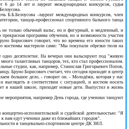
от 6 до 14 лет и лауреат международных конкурсов, судья
Белоусова.
 Б.Б.Белоусова -лауреат международных конкурсов, член
тегории, танцор-профессионал спортивного бального танца
 не только обычный вальс, но и фигурный, и медленный, и
о прекрасная программа обучения, но и возможность участия
Бруно Борисович говорит, что во времена его юности таких
 что костюмы мастерили сами: "Мы покупали обрезки тюля на
одно десятилетие. На вечерах они вальсируют под "живую
 много талантливых танцоров, тех, кто стал профессионалом.
альные студии, как, например, Станислав Григорьевич Попов,
нцу. Бруно Борисович считает, что сегодня приходят в центр
аем большое дело, - говорит он. - Молодёжи, которая у нас
 и выглядеть в соответствии с ситуацией, и костюм носить
дает в нашей школе, приходят новые дети. Выпустил в жизнь
 мероприятия, например День города, где ученики танцуют
 концертно-исполнительской и судейской деятельностью: "Я
И к нам едут ученики даже из ближайших городов".
льности в танцевально-спортивном центре ДК ЗИЛ.