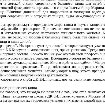
ет в детской студии спортивного бального танца для детей 
ковской федерации танцевального спорта балетмейстер Марина 
Уличное движение" для подростков и молодёжи ведёт дочь
ции современных и эстрадных танцев, судья международной ка
тре расскажут о прекрасном мире танца и научат танцевать
самбу, джайв и рок-н-ролл. Привлекают воспитанников не тольк
, и изготовление самого настоящего танцевального костюма. 
о же, не было, но любовь к бальному танцу была так сильна,
лили и сами шили".
ретро". Их организуют для людей, которые танцуют уже не 
тал Б.Б.Белоусов и многочисленных, ярких учеников. Среди них
ки первого состава. Кое-кто из них уже открыл свои профессион
ьного союза и вице-президент Всемирного союза по бальному та
менные, думающие, активные. Много идёт и молодёжи. "Мы дел
 алкоголе и наркотиках. Танцы обязывают их и держать себя,
ление учеников меняется. Кто-то уходит в шоу, кто-то препо
ам - обычная педагогическая деятельность".
портивного клуба ДК ЗИЛ приглашают на различные городские
е сценического танца.
говорит, что никогда не пожалел о том, что стал заниматься
а. Наша танцевальная школа в ДК ЗИЛ самая крупная в Москве. 
ам центра новых творческих успехов в их замечательной деяте