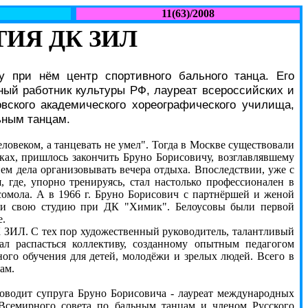
11(63)/2008
ИЯ ДК ЗИЛ
у при нём центр спортивного бального танца. Его
ный работник культуры РФ, лауреат всероссийских и
вского академического хореографического училища,
ьным танцам.
еловеком, а танцевать не умел". Тогда в Москве существовали
ках, пришлось закончить Бруно Борисовичу, возглавлявшему
ем дела организовывать вечера отдыха. Впоследствии, уже с
 где, упорно тренируясь, стал настолько профессионален в
сомола. А в 1966 г. Бруно Борисович с партнёршей и женой
али свою студию при ДК "Химик". Белоусовы были первой
е.
 ЗИЛ. С тех пор художественный руководитель, талантливый
ал распасться коллективу, созданному опытным педагогом
ного обучения для детей, молодёжи и зрелых людей. Всего в
ам.
водит супруга Бруно Борисовича - лауреат международных
 Всемирного совета по бальным танцам и членом Русского