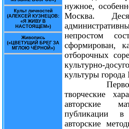
нужное, особенн
Культ личностей
Москва. Дес
(АЛЕКСЕЙ КУЗНЕЦОВ:
«Я ЖИВУ В
административн
НАСТОЯЩЕМ»)
непростом сос
Живопись
(«ЦВЕТУЩИЙ БРЕГ ЗА
сформирован, к
МГЛОЮ ЧЁРНОЙ»)
отборочных сор
культурно-досу
культуры города
Первоначаль
творческие хар
авторские ма
публикации в 
авторские метод