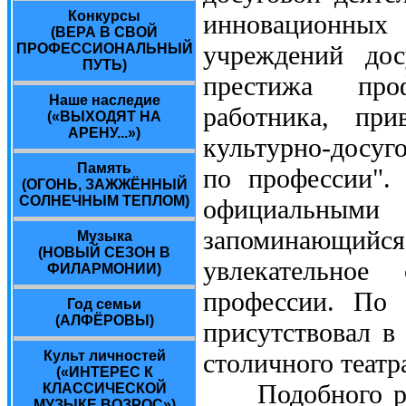
Конкурсы
инновационных
(ВЕРА В СВОЙ
учреждений дос
ПРОФЕССИОНАЛЬНЫЙ
ПУТЬ)
престижа профе
Наше наследие
работника, пр
(«ВЫХОДЯТ НА
АРЕНУ...»)
культурно-досуг
Память
по профессии".
(ОГОНЬ, ЗАЖЖЁННЫЙ
СОЛНЕЧНЫМ ТЕПЛОМ)
официальным
запоминающи
Музыка
(НОВЫЙ СЕЗОН В
увлекательное 
ФИЛАРМОНИИ)
профессии. По 
Год семьи
(АЛФЁРОВЫ)
присутствовал в 
Культ личностей
столичного театра
(«ИНТЕРЕС К
Подобного рода
КЛАССИЧЕСКОЙ
МУЗЫКЕ ВОЗРОС»)