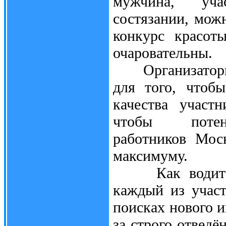
мужчина, уча
состязании, мож
конкурс красот
очаровательны.
Организаторы к
для того, чтоб
качества участ
чтобы потенц
работников Мос
максимуму.
Как водится, 
каждый из участ
поисках нового 
за строго отведё