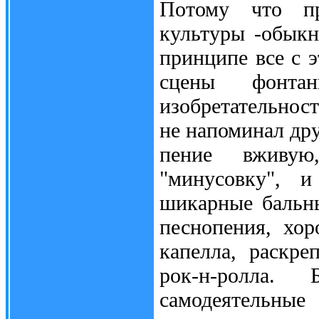
Потому что пр
культуры -обыкн
принципе все с 
сцены фонтан
изобретательнос
не напоминал дру
пение вживую
"минусовку", 
шикарные бальн
песнопения, хо
капелла, раскр
рок-н-ролла
самодеятельн