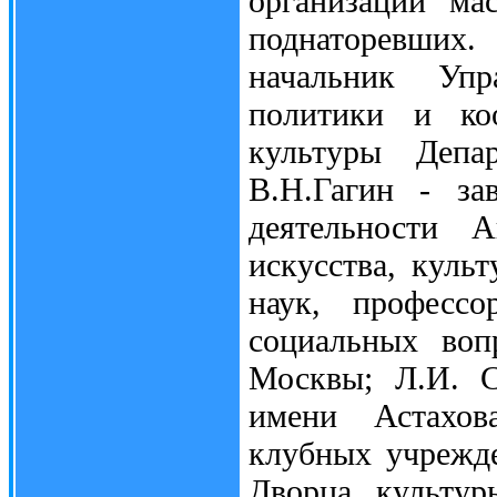
организации ма
поднаторевших
начальник Упр
политики и коо
культуры Депа
В.Н.Гагин - за
деятельности А
искусства, куль
наук, профессо
социальных воп
Москвы; Л.И. С
имени Астахова
клубных учрежде
Дворца культур