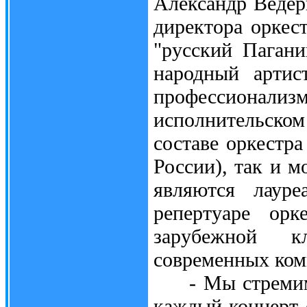
Александр Ведер
директора оркес
"русский Паган
народный артис
профессионализ
исполнительском
составе оркестр
России), так и 
являются лауре
репертуаре орк
зарубежной к
современных ком
- Мы стремимся
каждый концерт о