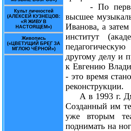
- По первой п
Культ личностей
высшее музыкал
(АЛЕКСЕЙ КУЗНЕЦОВ:
«Я ЖИВУ В
Иванова, а зате
НАСТОЯЩЕМ»)
институт (ака
Живопись
(«ЦВЕТУЩИЙ БРЕГ ЗА
педагогическую 
МГЛОЮ ЧЁРНОЙ»)
другому делу и п
к Евгению Влади
- это время стан
реконструкции.
А в 1993 г. Дми
Созданный им те
уже вторым теа
поднимать на ног