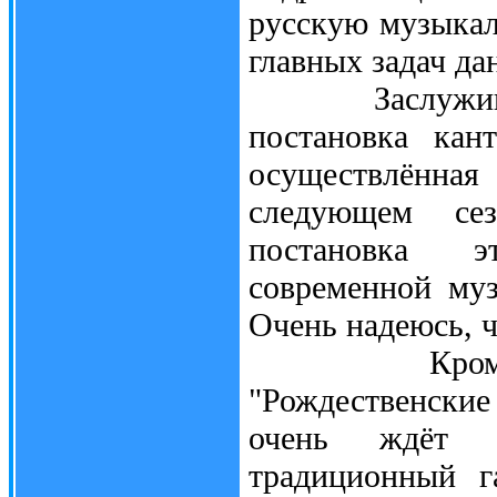
русскую музыкал
главных задач да
Заслуживающ
постановка кан
осуществлённ
следующем се
постановка э
современной муз
Очень надеюсь, ч
Кроме того
"Рождественски
очень ждёт 
традиционный г