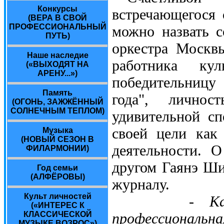
Конкурсы
встречающегося 
(ВЕРА В СВОЙ
ПРОФЕССИОНАЛЬНЫЙ
можно назвать с
ПУТЬ)
оркестра Москв
Наше наследие
работника ку
(«ВЫХОДЯТ НА
АРЕНУ...»)
победительницу
Память
года", личнос
(ОГОНЬ, ЗАЖЖЁННЫЙ
СОЛНЕЧНЫМ ТЕПЛОМ)
удивительной сп
своей цели как
Музыка
(НОВЫЙ СЕЗОН В
деятельности. 
ФИЛАРМОНИИ)
другом Гаянэ Ши
Год семьи
(АЛФЁРОВЫ)
журналу.
Культ личностей
- Как
(«ИНТЕРЕС К
КЛАССИЧЕСКОЙ
профессиональна
МУЗЫКЕ ВОЗРОС»)