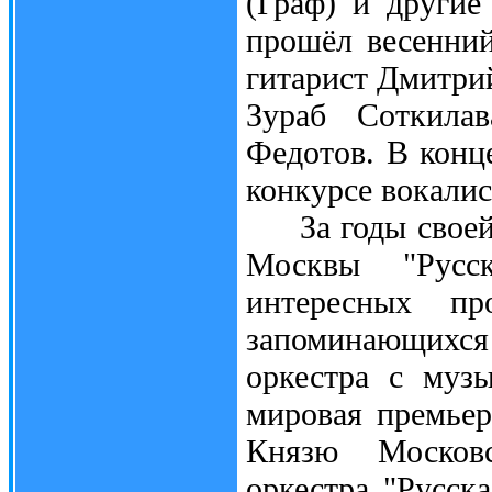
(Граф) и другие
прошёл весенний
гитарист Дмитри
Зураб Соткила
Федотов. В конц
конкурсе вокали
За годы своей 
Москвы "Русс
интересных пр
запоминающихся
оркестра с музы
мировая премьер
Князю Московс
оркестра "Русс