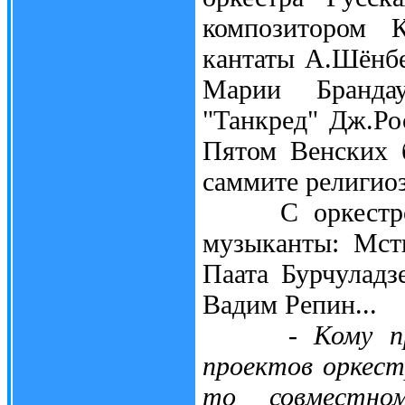
композитором 
кантаты А.Шёнбе
Марии Брандау
"Танкред" Дж.Ро
Пятом Венских 
саммите религио
С оркестром 
музыканты: Мст
Паата Бурчуладз
Вадим Репин...
- Кому п
проектов оркес
то совместно