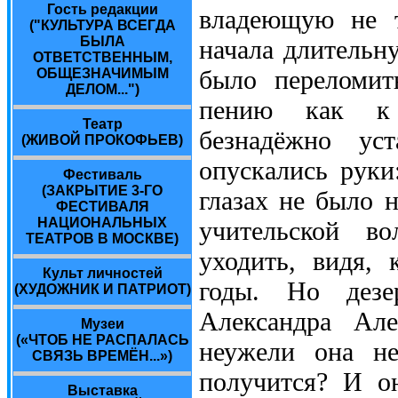
Гость редакции
владеющую не т
("КУЛЬТУРА ВСЕГДА
БЫЛА
начала длительн
ОТВЕТСТВЕННЫМ,
было переломит
ОБЩЕЗНАЧИМЫМ
ДЕЛОМ...")
пению как к 
Театр
безнадёжно ус
(ЖИВОЙ ПРОКОФЬЕВ)
опускались руки
Фестиваль
(ЗАКРЫТИЕ 3-ГО
глазах не было 
ФЕСТИВАЛЯ
НАЦИОНАЛЬНЫХ
учительской во
ТЕАТРОВ В МОСКВЕ)
уходить, видя, 
Культ личностей
годы. Но дезе
(ХУДОЖНИК И ПАТРИОТ)
Александра Але
Музеи
(«ЧТОБ НЕ РАСПАЛАСЬ
неужели она н
СВЯЗЬ ВРЕМЁН...»)
получится? И о
Выставка