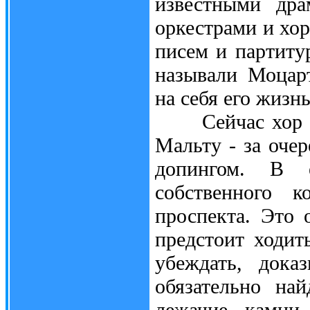
известными дра
оркестрами и хо
писем и партиту
называли Моцарт
на себя его жизнь
Сейчас хор гот
Мальту - за оче
допингом. В 
собственного к
проспекта. Это 
предстоит ходит
убеждать, дока
обязательно на
лежачие камни