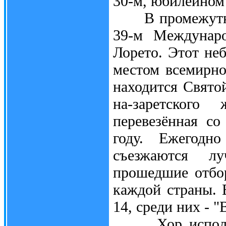
30-м, юбилейном 
В промежутке м
39-м Междунаро
Лорето. Этот не
местом всемирно
находится Святой
на-заретског
перевезённая с
году. Ежегодн
съезжаются л
прошедшие отбор
каждой страны. 
14, среди них - "
Хор исполнял 