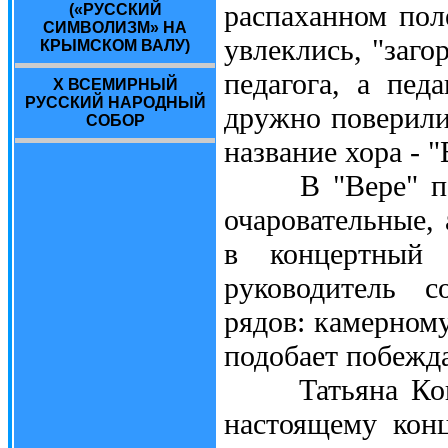
распаханном пол
(«РУССКИЙ
СИМВОЛИЗМ» НА
увлеклись, "заго
КРЫМСКОМ ВАЛУ)
педагога, а пед
X ВСЕМИРНЫЙ
РУССКИЙ НАРОДНЫЙ
дружно поверили
СОБОР
название хора - "
В "Вере" поют 
очаровательные,
в концертный 
руководитель с
рядов: камерному
подобает побежда
Татьяна Ковале
настоящему кон