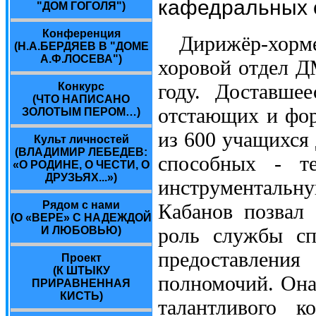
кафедральных 
"ДОМ ГОГОЛЯ")
Конференция
Дирижёр-хорм
(Н.А.БЕРДЯЕВ В "ДОМЕ
А.Ф.ЛОСЕВА")
хоровой отдел 
году. Доставше
Конкурс
(ЧТО НАПИСАНО
отстающих и фор
ЗОЛОТЫМ ПЕРОМ…)
из 600 учащихся
Культ личностей
(ВЛАДИМИР ЛЕБЕДЕВ:
способных - т
«О РОДИНЕ, О ЧЕСТИ, О
ДРУЗЬЯХ...»)
инструментальн
Рядом с нами
Кабанов позвал
(О «ВЕРЕ» С НАДЕЖДОЙ
роль службы сп
И ЛЮБОВЬЮ)
предоставлени
Проект
(К ШТЫКУ
полномочий. Она 
ПРИРАВНЕННАЯ
КИСТЬ)
талантливого к