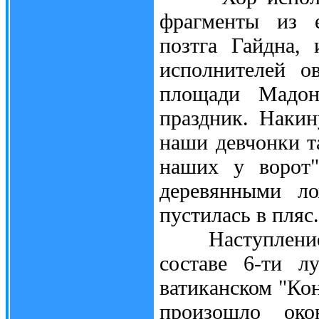
фрагменты из е
позтга Гайдна,
исполнителей о
площади Мадон
праздник. Накин
наши девчонки т
наших у ворот"
деревянными л
пустилась в пляс.
Наступление XX
составе 6-ти л
ватиканском "Кон
произошло око