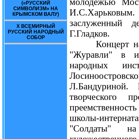
молодёжью Моск
(«РУССКИЙ
СИМВОЛИЗМ» НА
И.С.Харьковы
КРЫМСКОМ ВАЛУ)
заслуженный де
X ВСЕМИРНЫЙ
Г.Гладков.
РУССКИЙ НАРОДНЫЙ
СОБОР
Концерт начал
"Журавли" в и
народных и
Лосиноостров
Л.Бандуриной. 
творческого п
преемственност
школы-интернат
"Солдаты" н
художественног