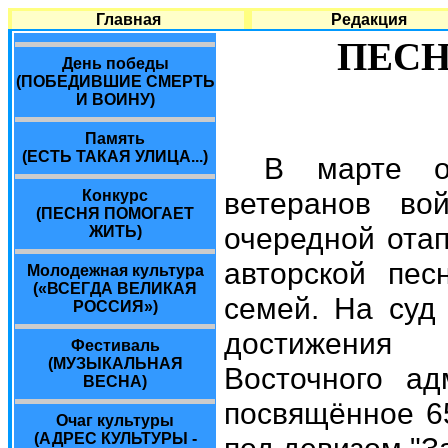
Главная
Редакция
ПЕСН
День победы
(ПОБЕДИВШИЕ СМЕРТЬ
И ВОИНУ)
Память
(ЕСТЬ ТАКАЯ УЛИЦА...)
В марте о
ветеранов в
Конкурс
(ПЕСНЯ ПОМОГАЕТ
очередной отап
ЖИТЬ)
авторской пес
Молодежная культура
(«ВСЕГДА ВЕЛИКАЯ
семей. На суд
РОССИЯ»)
достижения 
Фестиваль
(МУЗЫКАЛЬНАЯ
Восточного ад
ВЕСНА)
посвящённое 6
Очаг культуры
(АДРЕС КУЛЬТУРЫ -
под девизом "З