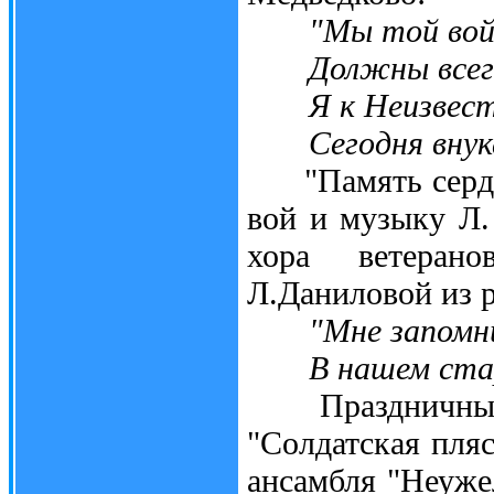
"Мы той вой
Должны всегда
Я к Неизвестн
Сегодня внука 
"Память сердца"
вой и музыку Л.
хора ветерано
Л.Даниловой из 
"Мне запомн
В нашем старом
Праздничным ф
"Солдатская пля
ансамбля "Неуже