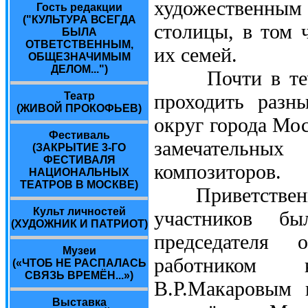
художественным 
Гость редакции
("КУЛЬТУРА ВСЕГДА
столицы, в том 
БЫЛА
ОТВЕТСТВЕННЫМ,
их семей.
ОБЩЕЗНАЧИМЫМ
ДЕЛОМ...")
Почти в течени
Театр
проходить разн
(ЖИВОЙ ПРОКОФЬЕВ)
округ города Мо
Фестиваль
замечательных
(ЗАКРЫТИЕ 3-ГО
ФЕСТИВАЛЯ
композиторов.
НАЦИОНАЛЬНЫХ
ТЕАТРОВ В МОСКВЕ)
Приветственные
Культ личностей
участников бы
(ХУДОЖНИК И ПАТРИОТ)
председателя 
Музеи
работником 
(«ЧТОБ НЕ РАСПАЛАСЬ
СВЯЗЬ ВРЕМЁН...»)
В.Р.Макаровым 
Выставка