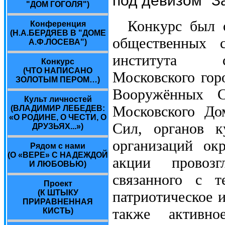
"ДОМ ГОГОЛЯ")
Конкурс был 
Конференция
(Н.А.БЕРДЯЕВ В "ДОМЕ
общественных с
А.Ф.ЛОСЕВА")
института со
Конкурс
(ЧТО НАПИСАНО
Московского горо
ЗОЛОТЫМ ПЕРОМ…)
Вооружённых С
Культ личностей
Московского До
(ВЛАДИМИР ЛЕБЕДЕВ:
«О РОДИНЕ, О ЧЕСТИ, О
Сил, органов к
ДРУЗЬЯХ...»)
организаций ок
Рядом с нами
(О «ВЕРЕ» С НАДЕЖДОЙ
акции провозг
И ЛЮБОВЬЮ)
связанного с т
Проект
(К ШТЫКУ
патриотическое 
ПРИРАВНЕННАЯ
также активно
КИСТЬ)