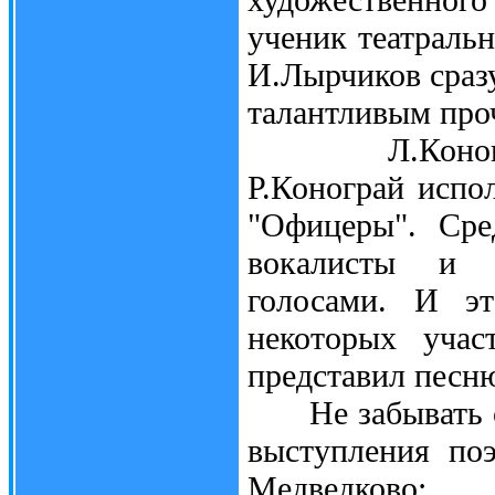
ученик театраль
И.Лырчиков сразу
талантливым про
Л.Коновалов
Р.Конограй испо
"Офицеры". Сре
вокалисты и а
голосами. И эт
некоторых учас
представил песн
Не забывать о 
выступления по
Медведково: