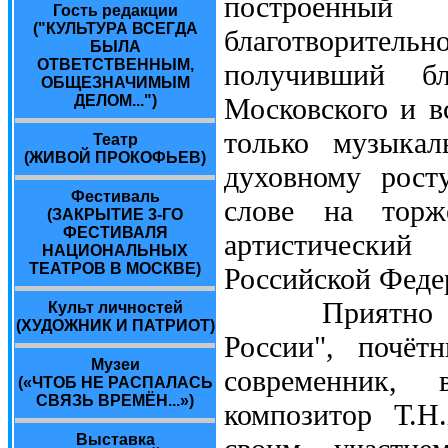
построенны
Гость редакции
("КУЛЬТУРА ВСЕГДА
благотворител
БЫЛА
ОТВЕТСТВЕННЫМ,
получивший бл
ОБЩЕЗНАЧИМЫМ
ДЕЛОМ...")
Московского и в
только музыкал
Театр
(ЖИВОЙ ПРОКОФЬЕВ)
духовному рост
Фестиваль
слове на торж
(ЗАКРЫТИЕ 3-ГО
ФЕСТИВАЛЯ
артистически
НАЦИОНАЛЬНЫХ
ТЕАТРОВ В МОСКВЕ)
Российской Феде
Приятно созна
Культ личностей
(ХУДОЖНИК И ПАТРИОТ)
России", почёт
Музеи
современник, 
(«ЧТОБ НЕ РАСПАЛАСЬ
СВЯЗЬ ВРЕМЁН...»)
композитор Т.Н
Выставка