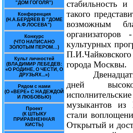
стабильность и
"ДОМ ГОГОЛЯ")
такого представ
Конференция
(Н.А.БЕРДЯЕВ В "ДОМЕ
возможным бл
А.Ф.ЛОСЕВА")
организаторов 
Конкурс
(ЧТО НАПИСАНО
культурных прог
ЗОЛОТЫМ ПЕРОМ…)
П.И.Чайковског
Культ личностей
города Москвы.
(ВЛАДИМИР ЛЕБЕДЕВ:
«О РОДИНЕ, О ЧЕСТИ, О
Двенадцать фе
ДРУЗЬЯХ...»)
дней высоко
Рядом с нами
(О «ВЕРЕ» С НАДЕЖДОЙ
исполнительск
И ЛЮБОВЬЮ)
музыкантов из 
Проект
стали воплощени
(К ШТЫКУ
ПРИРАВНЕННАЯ
Открытый и дост
КИСТЬ)