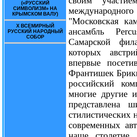
своим участие
(«РУССКИЙ
международног
СИМВОЛИЗМ» НА
КРЫМСКОМ ВАЛУ)
"Московская кам
X ВСЕМИРНЫЙ
ансамбль Percu
РУССКИЙ НАРОДНЫЙ
СОБОР
Самарской фила
которых австри
впервые посети
Франтишек Брикц
российский ком
многие другие 
представлена ш
стилистических н
современных авт
наше столетие,