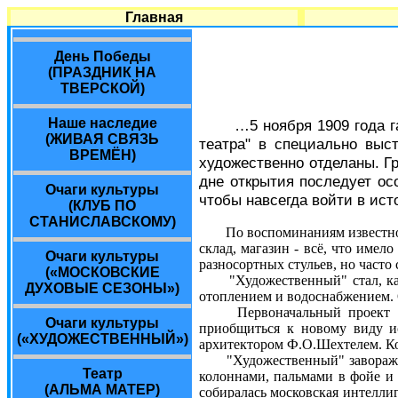
Главная
День Победы
(ПРАЗДНИК НА
ТВЕРСКОЙ)
Наше наследие
…5 ноября 1909 года г
(ЖИВАЯ СВЯЗЬ
театра" в специально выс
ВРЕМЁН)
художественно отделаны. Г
дне открытия последует ос
Очаги культуры
чтобы навсегда войти в ис
(КЛУБ ПО
СТАНИСЛАВСКОМУ)
По воспоминаниям известно
склад, магазин - всё, что имел
Очаги культуры
разносортных стульев, но часто
(«МОСКОВСКИЕ
"Художественный" стал, как м
ДУХОВЫЕ СЕЗОНЫ»)
отоплением и водоснабжением. О
Первоначальный проект "Худ
Очаги культуры
приобщиться к новому виду ис
(«ХУДОЖЕСТВЕННЫЙ»)
архитектором Ф.О.Шехтелем. Ко
"Художественный" заворажива
Театр
колоннами, пальмами в фойе и 
(АЛЬМА МАТЕР)
собиралась московская интеллиг