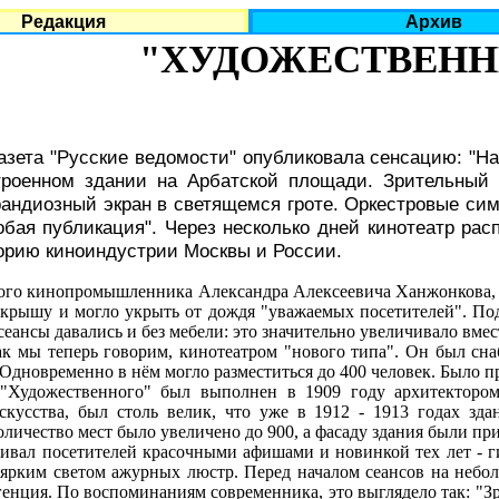
Редакция
Архив
"ХУДОЖЕСТВЕН
азета "Русские ведомости" опубликовала сенсацию: "На
троенном здании на Арбатской площади. Зрительный
рандиозный экран в светящемся гроте. Оркестровые си
обая публикация". Через несколько дней кинотеатр ра
торию киноиндустрии Москвы и России.
го кинопромышленника Александра Алексеевича Ханжонкова, п
о крышу и могло укрыть от дождя "уважаемых посетителей". Под
 сеансы давались и без мебели: это значительно увеличивало вме
ы теперь говорим, кинотеатром "нового типа". Он был снаб
дновременно в нём могло разместиться до 400 человек. Было пр
ожественного" был выполнен в 1909 году архитектором 
кусства, был столь велик, что уже в 1912 - 1913 годах зд
личество мест было увеличено до 900, а фасаду здания были пр
л посетителей красочными афишами и новинкой тех лет - ги
ярким светом ажурных люстр. Перед началом сеансов на небол
енция. По воспоминаниям современника, это выглядело так: "Зри