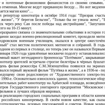
 и почтенные физиономии финансистов со своими семьями, 
я отменная. Многие ведут прерванную беседу… Но вот медленн
нается магия кино"…
пертуар кинотеатра в октябре 1914 года: "Призрак счастья
жизни", "У берегов Бельгии", "Только бы не узнала жена", "
ск через реку Сан после победы над австрийцами", "Запутанн
его на 10-15 минут.
азрывно связана со знаменательными событиями в истории гор
дании заседал военно-революционный комитет, проходили мити
ндровским военным училищем, оказался в центре ожесточён
нный" стал местом политических митингов и собраний. В годы
я одним из первых в столице, но теперь уже он назывался Первы
аря 1926 года удивлённые москвичи подолгу останавливались 
мный макет легендарного броненосца "Потёмкин", закрывавшего
инотеатр зрителей встречали строгие билетёры в чёрных бушл
ень фильм режиссёра С.М.Эйзенштейна появился на экранах 
лся первый звуковой фильм "Путёвка в жизнь", а в 1936-м - пе
ущему свою родословную от "Художественного электро-театр
 1990-е. Основательно износилось здание, технологическое обо
овительных работ кинотеатру на Арбатской площади, возведённо
атров Государственного унитарного предприятия "Московское 
фильмов и лучших образцов мировых.
 реализацию городских социальных программ в области кинема
 российских кинопремьер. В своём новом качестве, как ска
отрудничества, деловых предложений и советов. Новая задача