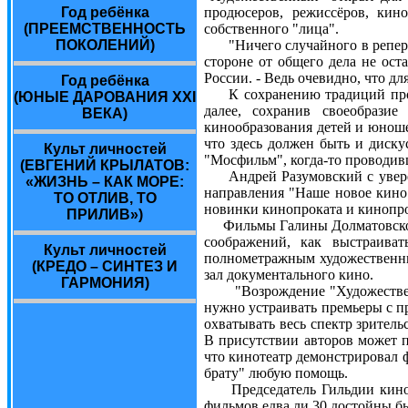
Год ребёнка
продюсеров, режиссёров, кин
(ПРЕЕМСТВЕННОСТЬ
собственного "лица".
ПОКОЛЕНИЙ)
"Ничего случайного в репертуа
стороне от общего дела не ост
России. - Ведь очевидно, что д
Год ребёнка
К сохранению традиций прошло
(ЮНЫЕ ДАРОВАНИЯ ХХI
далее, сохранив своеобразие
ВЕКА)
кинообразования детей и юноше
что здесь должен быть и диск
Культ личностей
"Мосфильм", когда-то проводив
(ЕВГЕНИЙ КРЫЛАТОВ:
Андрей Разумовский с уверенн
«ЖИЗНЬ – КАК МОРЕ:
направления "Наше новое кино"
ТО ОТЛИВ, ТО
новинки кинопроката и кинопр
ПРИЛИВ»)
Фильмы Галины Долматовской ш
соображений, как выстраива
Культ личностей
полнометражным художественным
(КРЕДО – СИНТЕЗ И
зал документального кино.
ГАРМОНИЯ)
"Возрождение "Художественног
нужно устраивать премьеры с п
охватывать весь спектр зрител
В присутствии авторов может п
что кинотеатр демонстрировал ф
брату" любую помощь.
Председатель Гильдии кинокри
фильмов едва ли 30 достойны б