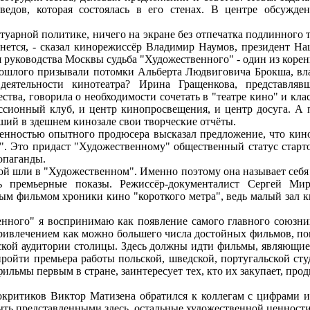
оведов, которая состоялась в его стенах. В центре обсужд
рной политике, ничего на экране без отпечатка подлинного тво
анется, - сказал кинорежиссёр Владимир Наумов, президент Н
ля руководства Москвы судьба "Художественного" - один из коре
го призывали потомки Альберта Людвиговича Брокша, владел
 деятельности кинотеатра? Ирина Гращенкова, представля
ства, говорила о необходимости сочетать в "театре кино" и кл
уссионный клуб, и центр кинопросвещения, и центр досуга. А
ший в здешнем кинозале свои творческие отчёты.
остью опытного продюсера высказал предложение, что кинот
. Это придаст "Художественному" общественный статус старто
опаганды.
ли в "Художественном". Именно поэтому она называет себя "
ть премьерные показы. Режиссёр-документалист Сергей Ми
 фильмом хроники кино "короткого метра", ведь малый зал ки
о" я воспринимаю как появление самого главного союзника 
ривлечением как можно большего числа достойных фильмов, пока
ьской аудитории столицы. Здесь должны идти фильмы, являющие
ройти премьера работы польской, шведской, португальской сту
ильмы первым в стране, заинтересует тех, кто их закупает, про
тиков Виктор Матизена обратился к коллегам с цифрами и ф
ыть представленными здесь, остальные художественной ценности