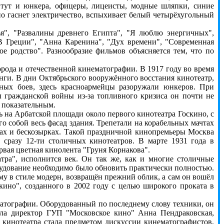
тут и юнкера, офицеры, лицеисты, модные шляпки, синие
о гаснет электричество, вспыхивает белый четырёхугольный
", "Развалины древнего Египта", "Я люблю энергичных",
В Греции", "Анна Каренина", "Дух времени", "Современная
ое родство". Разнообразие фильмов объясняется тем, что по
ода и отечественной кинематографии. В 1917 году во время
нги. В дни Октябрьского вооружённого восстания кинотеатр,
ных боев, здесь красноармейцы разоружали юнкеров. При
 гражданской войны из-за топливного кризиса он почти не
м показательным.
на Арбатской площади около первого кинотеатра Госкино, с
 собой весь фасад здания. Трепетали на корабельных мачтах
атах и бескозырках. Такой праздничной кинопремьеры Москва
сразу 12-ти столичных кинотеатров. В марте 1931 года в
рвая цветная кинолента "Груня Корнакова".
а", исполнится век. Он так же, как и многие столичные
рудование необходимо было обновить практически полностью.
му в стиле модерн, возвращён прежний облик, а сам он вошёл
кино", созданного в 2002 году с целью широкого проката в
тографии. Оборудованный по последнему слову техники, он
зала директор ГУП "Московское кино" Анна Пендраковская,
 кинотеатра стала предметом дискуссии кинематографистов,