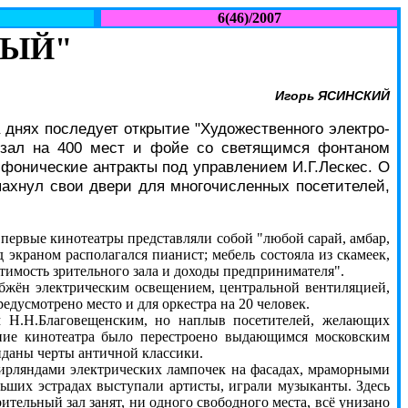
6(46)/2007
НЫЙ"
Игорь ЯСИНСКИЙ
 днях последует открытие "Художественного электро-
 зал на 400 мест и фойе со светящимся фонтаном
мфонические антракты под управлением И.Г.Лескес. О
спахнул свои двери для многочисленных посетителей,
ервые кинотеатры представляли собой "любой сарай, амбар,
 экраном располагался пианист; мебель состояла из скамеек,
стимость зрительного зала и доходы предпринимателя".
жён электрическим освещением, центральной вентиляцией,
едусмотрено место и для оркестра на 20 человек.
Н.Н.Благовещенским, но наплыв посетителей, желающих
ание кинотеатра было перестроено выдающимся московским
иданы черты античной классики.
рляндами электрических лампочек на фасадах, мраморными
ьших эстрадах выступали артисты, играли музыканты. Здесь
тельный зал занят, ни одного свободного места, всё унизано