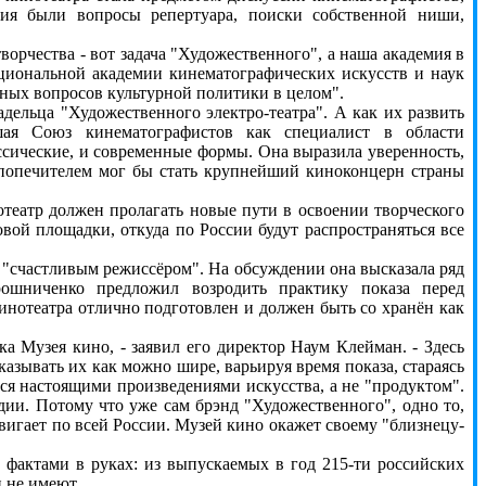
ения были вопросы репертуара, поиски собственной ниши,
рчества - вот задача "Художественного", а наша академия в
ациональной академии кинематографических искусств и наук
нных вопросов культурной политики в целом".
ьца "Художественного электро-театра". А как их развить
вшая Союз кинематографистов как специалист в области
ассические, и современные формы. Она выразила уверенность,
 попечителем мог бы стать крупнейший киноконцерн страны
еатр должен пролагать новые пути в освоении творческого
вой площадки, откуда по России будут распространяться все
счастливым режиссёром". На обсуждении она высказала ряд
рошниченко предложил возродить практику показа перед
нотеатра отлично подготовлен и должен быть со хранён как
Музея кино, - заявил его директор Наум Клейман. - Здесь
зывать их как можно шире, варьируя время показа, стараясь
ся настоящими произведениями искусства, а не "продуктом".
дии. Потому что уже сам брэнд "Художественного", одно то,
двигает по всей России. Музей кино окажет своему "близнецу-
актами в руках: из выпускаемых в год 215-ти российских
 не имеют.