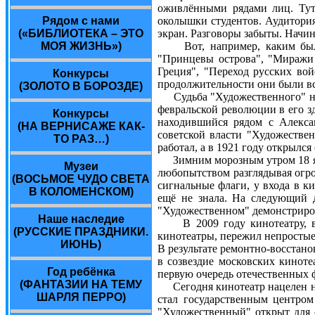
оживлёнными рядами лиц. Тут
Рядом с нами
околышки студентов. Аудитори
(«БИБЛИОТЕКА – ЭТО
экран. Разговоры забыты. Начи
МОЯ ЖИЗНЬ»)
Вот, например, каким был ре
"Принцевы острова", "Миражи 
Греция", "Переход русских вой
Конкурсы
продолжительности они были вс
(ЗОЛОТО В БОРОЗДЕ)
Судьба "Художественного" нер
февральской революции в его з
Конкурсы
находившийся рядом с Алекса
(НА ВЕРНИСАЖЕ КАК-
советской власти "Художестве
ТО РАЗ…)
работал, а в 1921 году открылс
Зимним морозным утром 18 янв
Музеи
любопытством разглядывая огро
(ВОСЬМОЕ ЧУДО СВЕТА
сигнальные флаги, у входа в к
В КОЛОМЕНСКОМ)
ещё не знала. На следующий д
"Художественном" демонстрирова
Наше наследие
В 2009 году кинотеатру, вед
(РУССКИЕ ПРАЗДНИКИ.
кинотеатры, пережил непростые
ИЮНЬ)
В результате ремонтно-восстан
в созвездие московских киноте
Год ребёнка
первую очередь отечественных 
(ФАНТАЗИИ НА ТЕМУ
Сегодня кинотеатр нацелен на
ШАРЛЯ ПЕРРО)
стал государственным центром
"Художественный" открыт для с