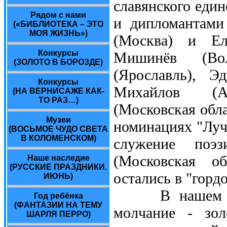
славянского един
Рядом с нами
и дипломантами
(«БИБЛИОТЕКА – ЭТО
МОЯ ЖИЗНЬ»)
(Москва) и Ел
Конкурсы
Мишинёв (Во
(ЗОЛОТО В БОРОЗДЕ)
(Ярославль), Э
Конкурсы
Михайлов (А
(НА ВЕРНИСАЖЕ КАК-
ТО РАЗ…)
(Московская обл
Музеи
номинациях "Луч
(ВОСЬМОЕ ЧУДО СВЕТА
В КОЛОМЕНСКОМ)
служение поэз
(Московская о
Наше наследие
(РУССКИЕ ПРАЗДНИКИ.
остались в "горд
ИЮНЬ)
В нашем народ
Год ребёнка
(ФАНТАЗИИ НА ТЕМУ
молчание - зол
ШАРЛЯ ПЕРРО)