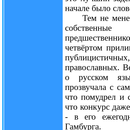
начале было сло
Тем не менее у
собственны
предшественник
четвёртом прили
публицистичных,
православных. Во
о русском язы
прозвучала с са
что помудрел и 
что конкурс даж
- в его ежегод
Гамбурга.