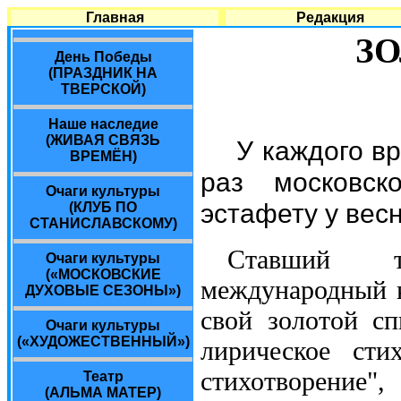
Главная
Редакция
ЗО
День Победы
(ПРАЗДНИК НА
ТВЕРСКОЙ)
Наше наследие
(ЖИВАЯ СВЯЗЬ
У каждого вр
ВРЕМЁН)
раз московск
Очаги культуры
эстафету у вес
(КЛУБ ПО
СТАНИСЛАВСКОМУ)
Ставший т
Очаги культуры
(«МОСКОВСКИЕ
международный к
ДУХОВЫЕ СЕЗОНЫ»)
свой золотой с
Очаги культуры
(«ХУДОЖЕСТВЕННЫЙ»)
лирическое сти
стихотворение"
Театр
(АЛЬМА МАТЕР)