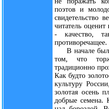
не поражать ко
поэтов и молод
свидетельство в
читатель оценит
- качество, т
противоречащее.
В начале было 
том, что торж
традиционно прох
Как будто золото
культуру России
золотая осень п
добрые семена. 
над бороздой. В