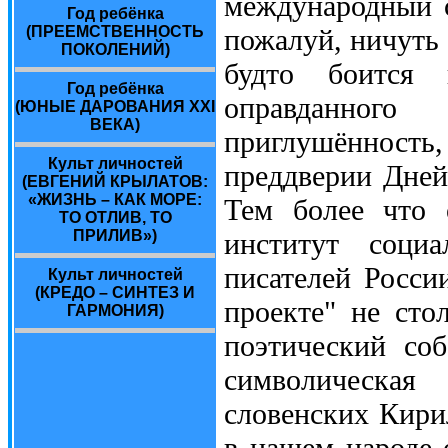
международный с
Год ребёнка
(ПРЕЕМСТВЕННОСТЬ
пожалуй, ничуть 
ПОКОЛЕНИЙ)
будто боится 
Год ребёнка
оправданног
(ЮНЫЕ ДАРОВАНИЯ ХХI
ВЕКА)
приглушённость
Культ личностей
преддверии Дней
(ЕВГЕНИЙ КРЫЛАТОВ:
«ЖИЗНЬ – КАК МОРЕ:
Тем более что 
ТО ОТЛИВ, ТО
ПРИЛИВ»)
институт соци
писателей Росси
Культ личностей
(КРЕДО – СИНТЕЗ И
проекте" не сто
ГАРМОНИЯ)
поэтический со
символическая 
словенских Кири
в нашем народе 