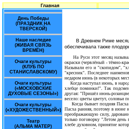
Главная
День Победы
(ПРАЗДНИК НА
ТВЕРСКОЙ)
Наше наследие
В Древнем Риме месяц
(ЖИВАЯ СВЯЗЬ
обеспечивала также плодор
ВРЕМЁН)
На Руси этот месяц называ
Очаги культуры
окраски (червлёный - тёмно-крас
(КЛУБ ПО
Называли его и "скопидом", "хл
СТАНИСЛАВСКОМУ)
"кресник". Последнее наименов
недаром июнь (в некоторых мест
Очаги культуры
Когда наступал июнь, в народе 
(«МОСКОВСКИЕ
хлебце поминки!". Так подсмеи
ДУХОВЫЕ СЕЗОНЫ»)
другая: "Пришёл июнь-розанцвет
весело: цветы цветут, соловьи п
Когда бывает поздняя Пасха (
Очаги культуры
Пасха ранняя, поэтому в июне 
(«ХУДОЖЕСТВЕННЫЙ»)
преображающую силу, дарованн
только поговорку "Летом день 
Театр
хлебе духовном, принятие кото
(АЛЬМА МАТЕР)