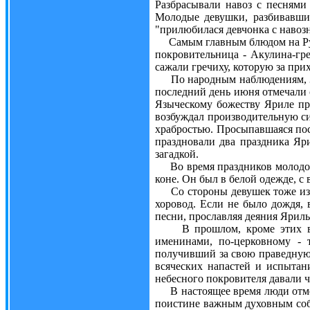
Разбрасывали навоз с песнями
Молодые девушки, разбивавшие
"прилюбилася девчонка с навоз
Самым главным блюдом на Руси 
покровительница - Акулина-гре
сажали гречиху, которую за при
По народным наблюдениям, 30 и
последний день июня отмечали 
Языческому божеству Яриле при
возбуждал производительную си
храбростью. Просыпавшаяся пос
праздновали два праздника Яр
загадкой.
Во время праздников молодого
коне. Он был в белой одежде, с 
Со стороны девушек тоже избир
хоровод. Если не было дождя,
песни, прославляя деяния Ярилы
В прошлом, кроме этих всео
именинами, по-церковному - 
получивший за свою праведную 
всяческих напастей и испытан
небесного покровителя давали ч
В настоящее время люди отмеча
поистине важным духовным собы