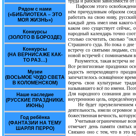
труда и рабской зависимости от
Пафосом этого освобождения, 
Рядом с нами
нём причудливым образом соед
(«БИБЛИОТЕКА – ЭТО
работать на свою ниву, русский
МОЯ ЖИЗНЬ»)
каждый день имел имя какого-т
каком оно существует сейчас, 
Конкурсы
народный календарь точно соот
(ЗОЛОТО В БОРОЗДЕ)
столько сосчитать, сколько "о
Страшного суда. Но пока о дне 
Конкурсы
встречу со святыми людьми, с
(НА ВЕРНИСАЖЕ КАК-
новой встречей с поминаемым в 
ТО РАЗ…)
Разумеется, такая встреча не 
Все религиозные праздники ос
Музеи
радость непреходящего празд
(ВОСЬМОЕ ЧУДО СВЕТА
запечатлелось освящённое время
В КОЛОМЕНСКОМ)
беречь свои культурные трад
называвшего всё по имени. Поэ
Для народного сознания дни не
Наше наследие
внутреннюю цель, определённую
(РУССКИЕ ПРАЗДНИКИ.
Не будет преувеличением сказ
ИЮНЬ)
деятельность, имели огромное з
божественная вечность, которую
Год ребёнка
Учитывая ограниченные возмож
(ФАНТАЗИИ НА ТЕМУ
отмечает день памяти святых 
ШАРЛЯ ПЕРРО)
Связано оно с тем, что в это 