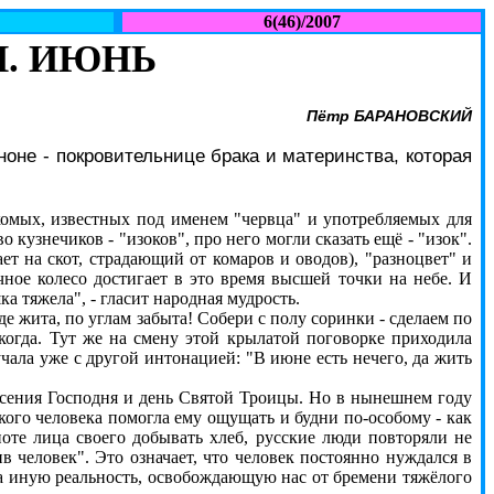
6(46)/2007
И. ИЮНЬ
Пётр БАРАНОВСКИЙ
не - покровительнице брака и материнства, которая
екомых, известных под именем "червца" и употребляемых для
 кузнечиков - "изоков", про него могли сказать ещё - "изок".
ает на скот, страдающий от комаров и оводов), "разноцвет" и
ечное колесо достигает в это время высшей точки на небе. И
а тяжела", - гласит народная мудрость.
 жита, по углам забыта! Собери с полу соринки - сделаем по
когда. Тут же на смену этой крылатой поговорке приходила
чала уже с другой интонацией: "В июне есть нечего, да жить
есения Господня и день Святой Троицы. Но в нынешнем году
кого человека помогла ему ощущать и будни по-особому - как
оте лица своего добывать хлеб, русские люди повторяли не
 человек". Это означает, что человек постоянно нуждался в
ра иную реальность, освобождающую нас от бремени тяжёлого