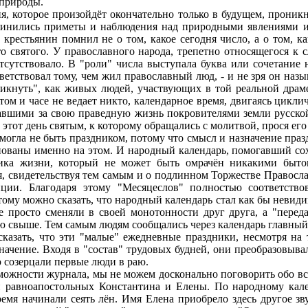
 природы.
которое произойдёт окончательно только в будущем, проникн
инились приметы и наблюдения над природными явлениями и р
 крестьянин помнил не о том, какое сегодня число, а о том, ка
о святого. У православного народа, трепетно относящегося к с
отсутствовало. В "роли" числа выступала буква или сочетание
ветствовал тому, чем жил православный люд, - и не зря он наз
кликнуть", как живых людей, участвующих в той реальной драм
том и часе не ведает никто, календарное время, двигаясь цикли
тавшими за свою праведную жизнь покровителями земли русско
этот день святым, к которому обращались с молитвой, прося его 
могла не быть праздником, потому что смысл и назначение праз
нованы именно на этом. И народный календарь, помогавший со
ника жизни, который не может быть омрачён никакими быт
, свидетельствуя тем самым и о подлинном Торжестве Православ
иции. Благодаря этому "Месяцеслов" полностью соответство
тому можно сказать, что народный календарь стал как бы невид
 просто сменяли в своей монотонности друг друга, а "переда
 свыше. Тем самым людям сообщались через календарь главный 
ать, что эти "малые" ежедневные праздники, несмотря на то,
начение. Входя в "состав" трудовых будней, они преобразовывал
 созерцали первые люди в раю.
ности журнала, мы не можем досконально поговорить обо всех
и равноапостольных Константина и Елены. По народному кал
время начинали сеять лён. Имя Елена приобрело здесь другое з