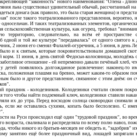
закрепляющей "законность" нового наименования: "Олена - длин
ия льна существовал удивительный обычай, рассчитанный на то
деться донага (как правило, это была старая женщина) и предста
я" после такого театрализованного представления, вероятно, н
 односельчан. И таких театрализованных элементов, органическ
ельскохозяйственная культура, как огурец, требовал "внимани
ую территорию, следовательно, на всём её пространстве 
б одной и той же культуре "передавалась" от одного святого к 
ник, 2 июня его сменял Фалалей-огуречник, а 5 июня, в день Л
о и к святым, которые покровительствовали домашней скоти
 корм. 11 июня, в день святой Федосьи-колосяницы, молодёжь о
 заботливое отношение - ей непременно давали печёный хлеб, ч
тей появлялось долгожданное развлечение: наконец-то им р
оска, положенная плашмя на бревно, может каким-то образом п
ным было и другое представление, связанное с этим днём: он с
ков".
раздник - колодезников. Колодезники считали своим покров
я того чтобы найти подземный ключ, колодезники ставили накан
ляли их до утра. Перед восходом солнца сковородки снимали 
, если же оставались сухими, копать было бесполезно. С име
".
ти на Руси происходил ещё один "трудовой праздник", во время
него возраста, сваливала и распределяла по всему полю навоз, п
да, чтобы никого из братьев-месяцев не обидеть и, "задобрив" их
у занятию ещё более праздничный вид, лошадей запрягали в