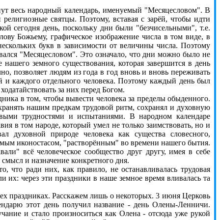
ут весь народный календарь, именуемый "Месяцесловом". В
елигиозные святцы. Поэтому, вставая с зарёй, чтобы идти
кой сегодня день, поскольку дни были "безчисельными", т.е.
лову Божьему, графическое изображение числа в том виде, в
 нескольких букв в зависимости от величины числа. Поэтому
ывался "Месяцесловом". Это означало, что дни можно было не
е нашего земного существования, которая завершится в день
чно, позволяет людям из года в год вновь и вновь переживать
й и каждого отдельного человека. Поэтому каждый день был
ходатайствовать за них перед Богом.
дника в том, чтобы вывести человека за пределы обыденного.
хранять нашим предкам трудовой ритм, сохранял и духовную
овыми трудностями и испытаниями. В народном календаре
ия в том народе, который умел не только заимствовать, но и
вал духовной природе человека как существа словесного,
имым иконостасом, "растворённым" во времени нашего бытия.
вали" всё человеческое сообщество друг другу, имея в себе
смысл и назначение конкретного дня.
 что ради них, как правило, не останавливалась трудовая
и их: через эти праздники в наше земное время вливалась та
 праздниках. Расскажем лишь о некоторых. 3 июня Церковь
ендарю этот день получил название - день Олены-Ленничи.
вучание и стало произноситься как Олена - отсюда уже рукой