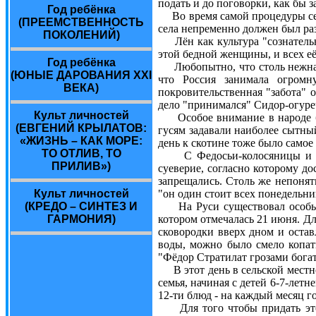
подать и до поговорки, как бы 
Год ребёнка
Во время самой процедуры сеян
(ПРЕЕМСТВЕННОСТЬ
села непременно должен был раз
ПОКОЛЕНИЙ)
Лён как культура "сознательна
этой бедной женщины, и всех её
Год ребёнка
Любопытно, что столь нежная с
(ЮНЫЕ ДАРОВАНИЯ ХХI
что Россия занимала огромн
ВЕКА)
покровительственная "забота" о
дело "принимался" Сидор-огуреч
Культ личностей
Особое внимание в народе был
(ЕВГЕНИЙ КРЫЛАТОВ:
гусям задавали наиболее сытный
«ЖИЗНЬ – КАК МОРЕ:
день к скотине тоже было самое
ТО ОТЛИВ, ТО
С Федосьи-колосяницы и у де
ПРИЛИВ»)
суеверие, согласно которому д
запрещались. Столь же непонят
Культ личностей
"он один стоит всех понедельни
(КРЕДО – СИНТЕЗ И
На Руси существовал особый п
ГАРМОНИЯ)
котором отмечалась 21 июня. Дл
сковородки вверх дном и остав
воды, можно было смело копать
"Фёдор Стратилат грозами богат
В этот день в сельской местнос
семья, начиная с детей 6-7-лет
12-ти блюд - на каждый месяц го
Для того чтобы придать этом