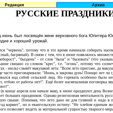
Редакция
Архив
РУССКИЕ ПРАЗДНИК
 июнь был посвящён жене верховного бога Юпитера Юно
одие и хороший урожай.
лся "червень", потому что в это время начинали собирать нас
ный, багряный). В связи с тем, что в июне появлялось множество
еборост", "быздень" - от слов "быза" и "бызовать" (что указыв
ание связано со словом "крес", т.е. "огонь", потому что солн
ах - июль) слывёт макушкой лета: "Всем лето пригоже, да макушк
часто приговаривали: "Июнь, в закрома дунь! Поищи: нет ли где
вался над собой сельский люд. Но горевать особенно было не
, отбою от работы нет!". Ещё более насмешливая поговорка зву
оют!".
в конце апреля или начале мая), в июне празднуют день Возн
нет больших праздников. Однако религиозная ментальность русс
ую свыше. Понимая, что лето дано не для гуляний и надо в п
год кормит", но и евангельскую истину: "Не хлебом единым жив
рого позволяет видеть за материальной сущностью тварного ми