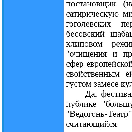
постановщик (н
сатирическую ми
гоголевских п
бесовский шаба
клиповом режи
"очищения и пр
сфер европейско
свойственным е
густом замесе ку
Да, фестиваль 
публике "больш
"Ведогонь-Теат
считающийся 