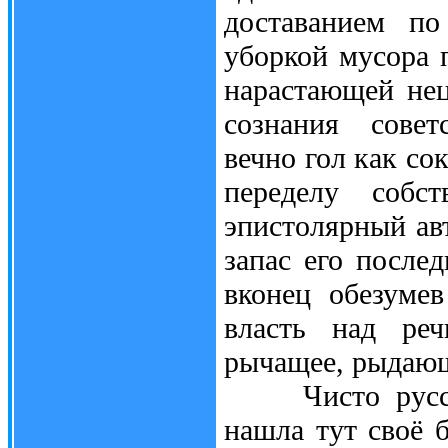
доставанием по
уборкой мусора п
нарастающей нец
сознания совет
вечно гол как со
переделу собс
эпистолярный авт
запас его после
вконец обезумев
власть над ре
рычащее, рыдающ
Чисто русская
нашла тут своё 