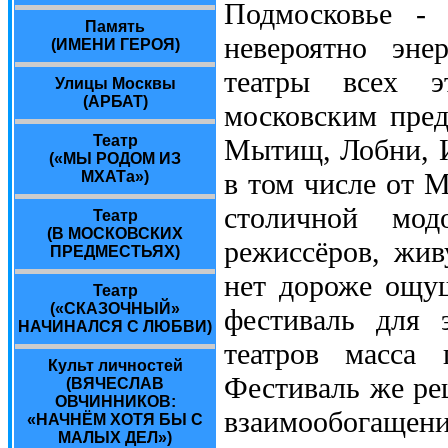
Подмосковье - 
Память
невероятно эне
(ИМЕНИ ГЕРОЯ)
театры всех э
Улицы Москвы
(АРБАТ)
московским пред
Театр
Мытищ, Лобни, И
(«МЫ РОДОМ ИЗ
в том числе от 
МХАТа»)
столичной мо
Театр
(В МОСКОВСКИХ
режиссёров, жив
ПРЕДМЕСТЬЯХ)
нет дороже ощущ
Театр
(«СКАЗОЧНЫЙ»
фестиваль для 
НАЧИНАЛСЯ С ЛЮБВИ)
театров масса 
Культ личностей
Фестиваль же ре
(ВЯЧЕСЛАВ
ОВЧИННИКОВ:
взаимообогаще
«НАЧНЁМ ХОТЯ БЫ С
МАЛЫХ ДЕЛ»)