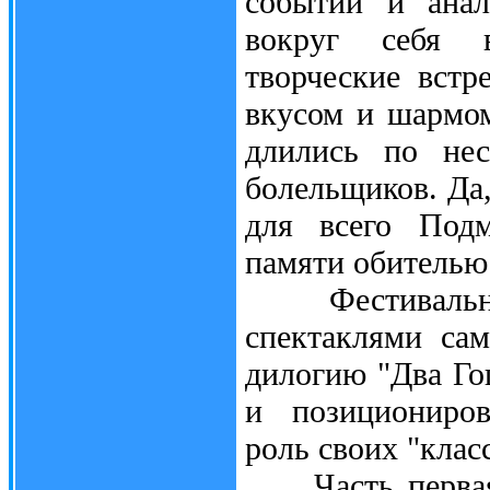
событий и анал
вокруг себя в
творческие встр
вкусом и шармом
длились по нес
болельщиков. Да
для всего Подм
памяти обителью 
Фестивальная 
спектаклями сам
дилогию "Два Гог
и позициониров
роль своих "клас
Часть первая н