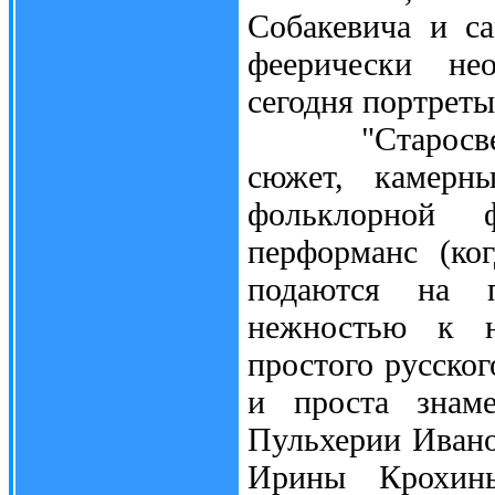
Собакевича и с
феерически не
сегодня портреты
"Старосветск
сюжет, камерн
фольклорной 
перформанс (ко
подаются на п
нежностью к н
простого русског
и проста знам
Пульхерии Ивано
Ирины Крохин