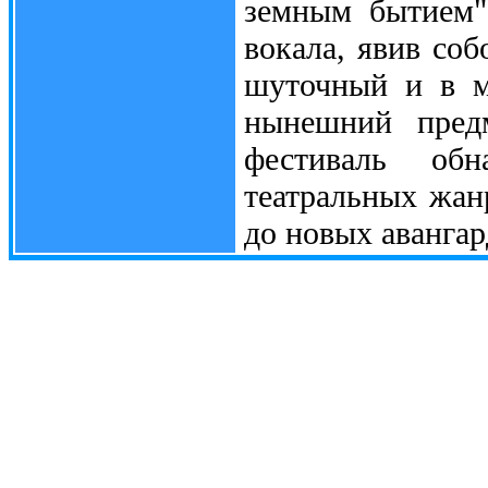
земным бытием"
вокала, явив со
шуточный и в м
нынешний пред
фестиваль об
театральных жан
до новых авангар