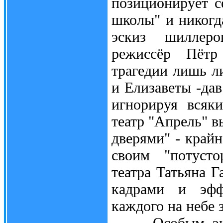
позиционирует с
школы" и никогда
эскиз шиллер
режиссёр Пётр
трагедии лишь 
и Елизаветы -дав
игнорируя всяк
театр "Апрель" в
дверями" - край
своим "потусто
театра Татьяна 
кадрами и эфф
каждого на небе 
Особым экзот