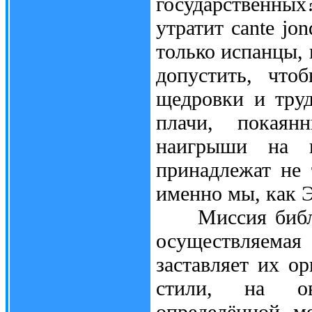
государственны
утратит cante jon
только испанцы, 
допустить, что
щедровки и тру
плачи, покаян
наигрыши на к
принадлежат не 
именно мы, как Э
Миссия библейс
осуществляем
заставляет их о
стили, на ов
определённой ме