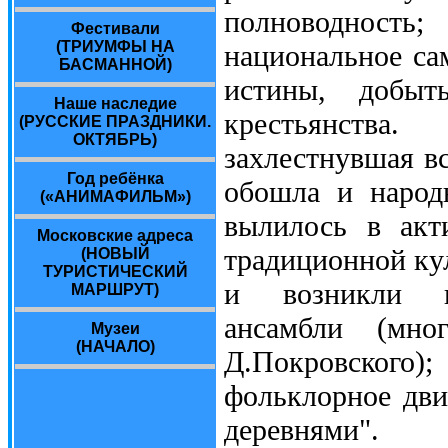
полноводность
Фестивали
(ТРИУМФЫ НА
национальное са
БАСМАННОЙ)
истины, добыт
Наше наследие
крестьянства
(РУССКИЕ ПРАЗДНИКИ.
ОКТЯБРЬ)
захлестнувшая вс
Год ребёнка
обошла и народн
(«АНИМАФИЛЬМ»)
вылилось в акт
Московские адреса
традиционной кул
(НОВЫЙ
ТУРИСТИЧЕСКИЙ
и возникли пе
МАРШРУТ)
ансамбли (мно
Музеи
(НАЧАЛО)
Д.Покровского)
фольклорное дви
деревнями".