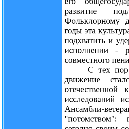
его общегосуда
развитие под
Фольклорному д
годы эта культур
подхватить и уд
исполнении - р
совместного пен
С тех пор мин
движение ста
отечественной 
исследований ис
Ансамбли-вете
"потомством":
сегодня своим с