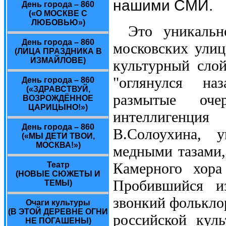
нашими СМИ.
День города – 860
(«О МОСКВЕ С
ЛЮБОВЬЮ»)
Это уникальн
День города – 860
московских улиц
(ЛИЦА ПРАЗДНИКА В
ИЗМАЙЛОВЕ)
культурный слой
"оглянулся на
День города – 860
(«ЗДРАВСТВУЙ,
размытые оче
ВОЗРОЖДЁННОЕ
ЦАРИЦЫНО!»)
интеллигенция
День города – 860
В.Солоухина, 
(«МЫ ДЕТИ ТВОИ,
МОСКВА!»)
медными тазами,
Камерного хора
Театр
(НОВЫЕ СЮЖЕТЫ И
Пробившийся из
ТЕМЫ)
звонкий фолькло
Очаги культуры
(В ЭТОЙ ДЕРЕВНЕ ОГНИ
российской куль
НЕ ПОГАШЕНЫ)