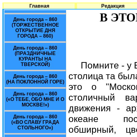
Главная
Редакция
В ЭТО
День города – 860
(ТОРЖЕСТВЕННОЕ
ОТКРЫТИЕ ДНЯ
ГОРОДА – 860)
День города – 860
(ПРАЗДНИЧНЫЕ
КУРАНТЫ НА
Помните - у 
ТВЕРСКОЙ)
столица та был
День города – 860
(НА ПОКЛОННОЙ ГОРЕ)
это о "Моско
День города – 860
столичный ва
(«О ТЕБЕ, ОБО МНЕ И О
МОСКВЕ!»)
движения - ар
океане пост
День города – 860
(«ВО СЛАВУ ГРАДА
обширный, цв
СТОЛЬНОГО»)