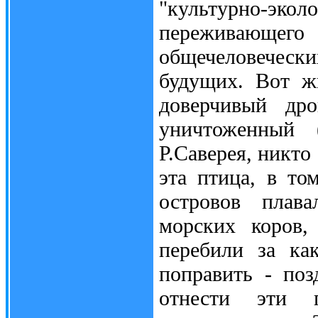
"культурно-эко
переживающ
общечеловечески
будущих. Вот ж
доверчивый др
уничтоженный 
Р.Саверея, никто
эта птица, в то
островов плав
морских коров,
перебили за ка
поправить - поз
отнести эти п