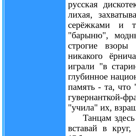
русская дискоте
лихая, захваты
серёжками и т
"барыню", модн
строгие взоры 
никакого ёрнич
играли "в стари
глубинное национ
память - та, что
гувернанткой-фр
"учила" их, взра
Танцам здесь уч
вставай в круг,