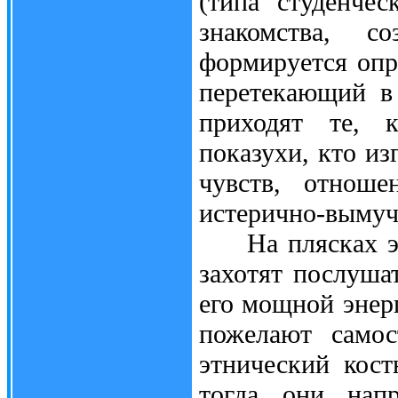
(типа студенчес
знакомства, с
формируется опр
перетекающий в
приходят те, 
показухи, кто из
чувств, отноше
истерично-вымуче
На плясках эти 
захотят послуша
его мощной энерг
пожелают самос
этнический кос
тогда они напр