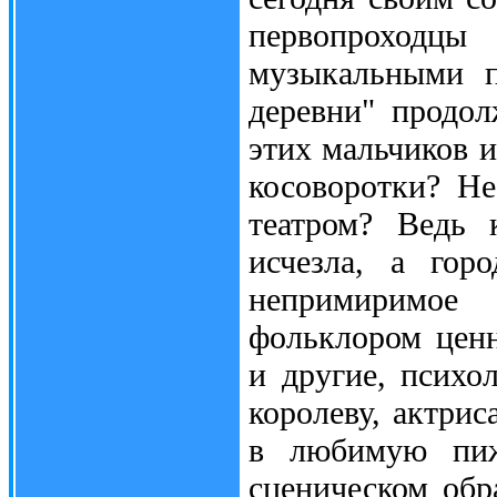
первопроходцы 
музыкальными п
деревни" продол
этих мальчиков 
косоворотки? Н
театром? Ведь 
исчезла, а гор
непримиримое
фольклором ценн
и другие, психо
королеву, актрис
в любимую пиж
сценическом обр